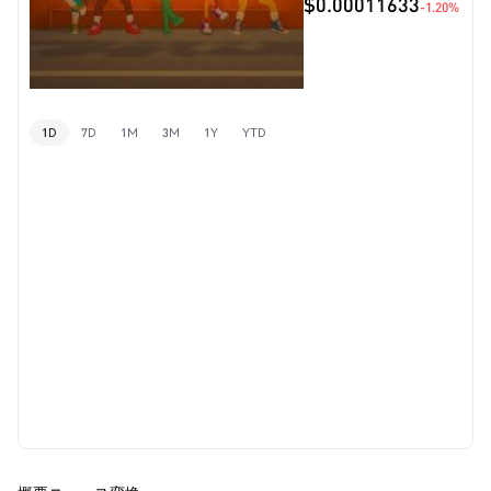
$0.00011633
-1.20%
1D
7D
1M
3M
1Y
YTD