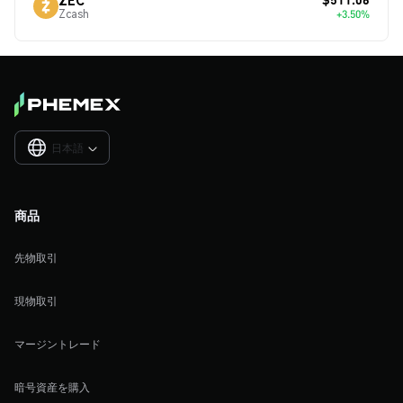
Zcash
+3.50%
日本語

商品
先物取引
現物取引
マージントレード
暗号資産を購入