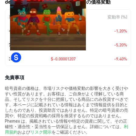
degenerative SITCOM ($SITCOM) の価格変動
期間
金額変動
変動率 (%)
今日
$-0.00000141
-1.20%
7日
$-0.00000638
-5.20%
30日
$-0.00001207
-9.40%
免責事項
暗号資産の価格は、市場リスクや価格変動の影響を大きく受けや
すい性質があります。お客様は、ご自身がよく理解している商
品、そしてリスクを十分に把握している商品にのみ投資すべきで
す。本ページに記載されている情報はあくまで情報提供を目的と
したものであり、投資助言ではありません。特定の暗号資産の売
買や、特定の投資戦略の採用を推奨するものではありません。
Phemex は、掲載されている情報や特定の資産に関して、その正
確性・適合性・妥当性を一切保証しません。詳細については、
利
用規約
および
リスク開示
をご確認ください。