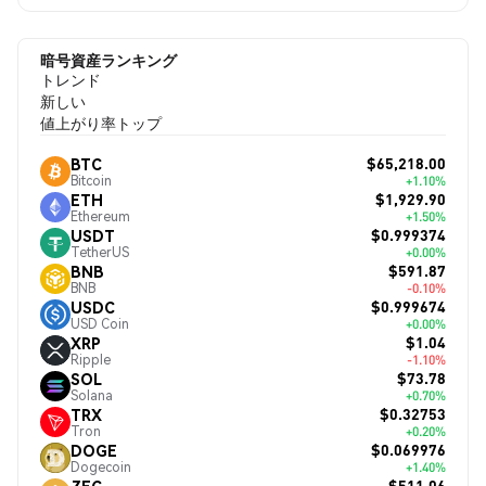
暗号資産ランキング
トレンド
新しい
値上がり率トップ
$65,218.00
BTC
Bitcoin
+1.10%
$1,929.90
ETH
Ethereum
+1.50%
$0.999374
USDT
TetherUS
+0.00%
$591.87
BNB
BNB
-0.10%
$0.999674
USDC
USD Coin
+0.00%
$1.04
XRP
Ripple
-1.10%
$73.78
SOL
Solana
+0.70%
$0.32753
TRX
Tron
+0.20%
$0.069976
DOGE
Dogecoin
+1.40%
$511.06
ZEC