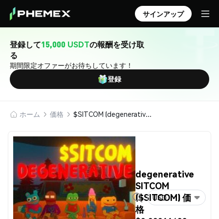
サインアップ
登録して
15,000 USDT
の報酬を受け取
る
期間限定オファーがお待ちしています！
登録
ホーム
価格
$SITCOM (degenerative SITCOM)
degenerative
SITCOM
($SITCOM) 価
USD
格