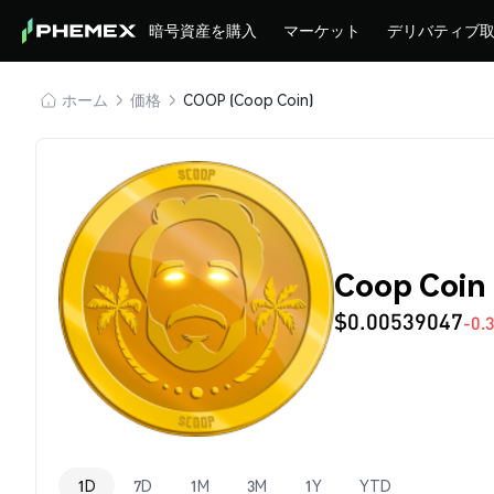
暗号資産を購入
マーケット
デリバティブ
ホーム
価格
COOP (Coop Coin)
Coop Coin
$0.00539047
-0.
1D
7D
1M
3M
1Y
YTD