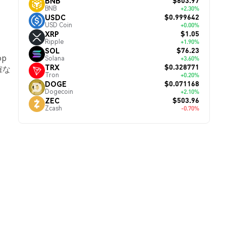
$603.97
BNB
BNB
+2.30%
$0.999642
USDC
USD Coin
+0.00%
$1.05
XRP
Ripple
+1.90%
$76.23
SOL
op
Solana
+3.60%
$0.328771
TRX
確な
Tron
+0.20%
$0.071168
DOGE
Dogecoin
+2.10%
$503.96
ZEC
Zcash
-0.70%