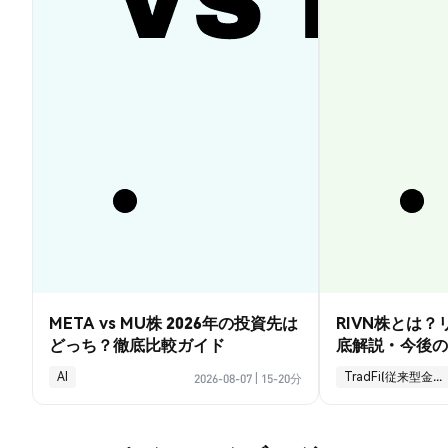
META vs MU株 2026年の投資先は
RIVN株とは
どっち？徹底比較ガイド
底解説・今後の
AI
TradFi(従来型金融)
2026-08-07
|
15-20分