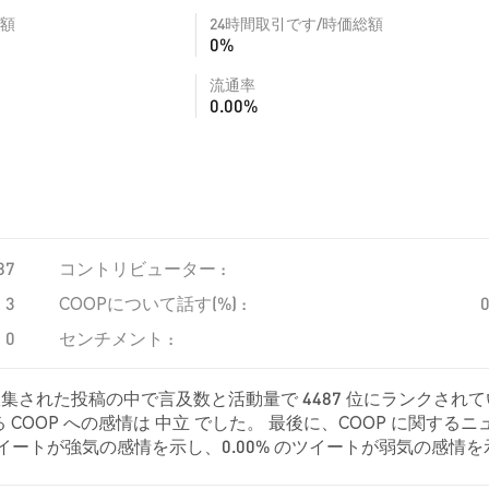
額
24時間取引です/時価総額
0%
流通率
0.00%
87
コントリビューター :
3
COOPについて話す(%) :
0
センチメント :
収集された投稿の中で言及数と活動量で 4487 位にランクされ
OOP への感情は 中立 でした。 最後に、COOP に関するニ
% のツイートが強気の感情を示し、0.00% のツイートが弱気の感情
立的でした。 これらの感情分析は 3 件のツイートに基づいています。