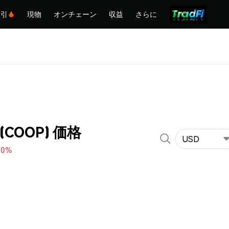
取引
現物
オンチェーン
収益
さらに
 (COOP) 価格
USD
30%