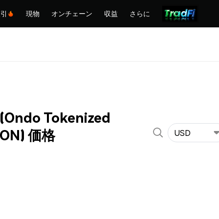
取引
現物
オンチェーン
収益
さらに
 (Ondo Tokenized
KOON) 価格
USD