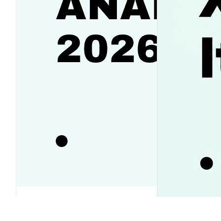
SanDisk（SNDK）株価予想2026-
2030｜反発か下落か徹底ガイド