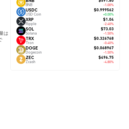
$591.80
BNB
BNB
-1.00%
$0.999562
USDC
USD Coin
+0.00%
$1.04
XRP
Ripple
-2.40%
$73.03
SOL
引量は
Solana
-1.50%
$0.326768
TRX
で
Tron
-0.40%
$0.068967
DOGE
Dogecoin
-1.50%
$496.75
ZEC
Zcash
-4.80%