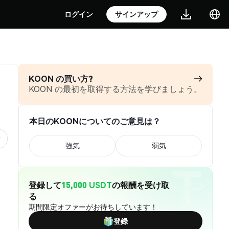
ログイン
サインアップ
KOON の買い方?
KOON の最初を取得する方法を学びましょう。
本日のKOONについてのご意見は？
強気
弱気
登録して
15,000 USDT
の報酬を受け取
る
期間限定オファーがお待ちしています！
登録