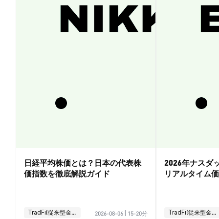
日経平均株価とは？日本の代表株
2026年ナス
価指数を徹底解説ガイド
リアルタイム価
引ガイド
TradFi(従来型金融)
TradFi(従来型金融)
2026-08-06
|
15-20分