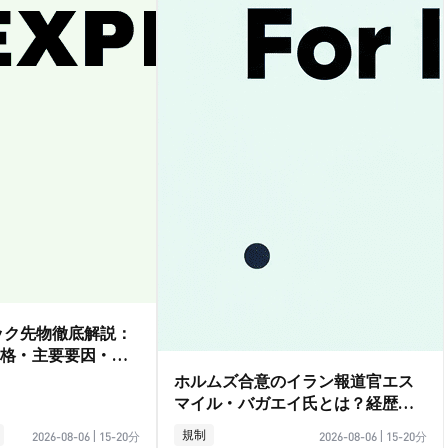
ダック先物徹底解説：
格・主要要因・取
ホルムズ合意のイラン報道官エス
マイル・バガエイ氏とは？経歴ガ
イド
規制
2026-08-06
|
15-20分
2026-08-06
|
15-20分