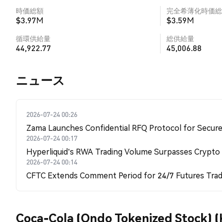
時価総額
完全希薄化時価総
$3.97M
$3.59M
循環供給量
総供給量
44,922.77
45,006.88
​​ニュース​​
2026-07-24 00:26
Zama Launches Confidential RFQ Protocol for Secure 
2026-07-24 00:17
Hyperliquid's RWA Trading Volume Surpasses Crypto
2026-07-24 00:14
CFTC Extends Comment Period for 24/7 Futures Trad
Coca-Cola (Ondo Tokenized Stoc