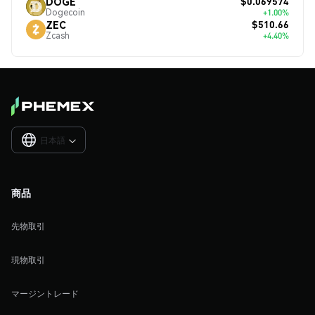
$0.069574
DOGE
Dogecoin
+1.00%
$510.66
ZEC
Zcash
+4.40%
日本語

商品
先物取引
現物取引
マージントレード