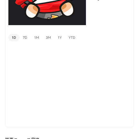
1D
7D
1M
3M
1Y
YTD