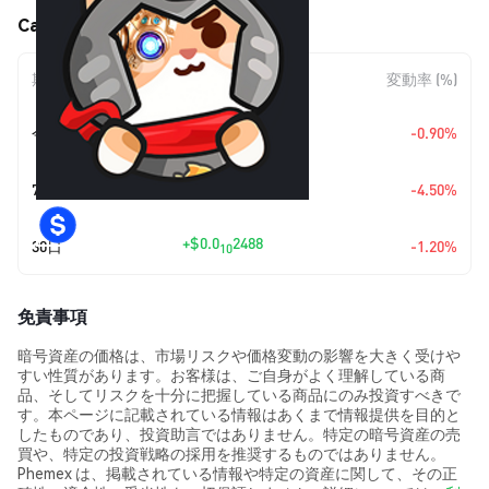
Catton AI (CATTON) の価格変動
期間
金額変動
変動率 (%)
+
$0.0
1860
今日
-0.90%
10
+
$0.0
9654
7日
-4.50%
10
+
$0.0
2488
30日
-1.20%
10
免責事項
暗号資産の価格は、市場リスクや価格変動の影響を大きく受けや
すい性質があります。お客様は、ご自身がよく理解している商
品、そしてリスクを十分に把握している商品にのみ投資すべきで
す。本ページに記載されている情報はあくまで情報提供を目的と
したものであり、投資助言ではありません。特定の暗号資産の売
買や、特定の投資戦略の採用を推奨するものではありません。
Phemex は、掲載されている情報や特定の資産に関して、その正