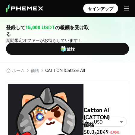
サインアップ
登録して
15,000 USDT
の報酬を受け取
る
期間限定オファーがお待ちしています！
登録
ホーム
価格
CATTON (Catton AI)
Catton AI
(CATTON)
USD
価格
$0.0
2049
-0.90%
8