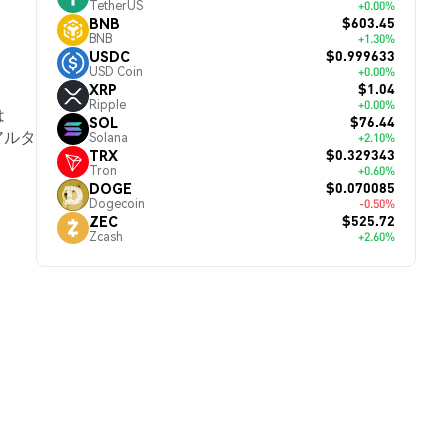
TetherUS
+0.00%
$603.45
BNB
BNB
+1.30%
$0.999633
USDC
USD Coin
+0.00%
$1.04
XRP
Ripple
+0.00%
は
$76.44
SOL
アルタ
Solana
+2.10%
$0.329343
TRX
Tron
+0.60%
$0.070085
DOGE
Dogecoin
-0.50%
$525.72
ZEC
Zcash
+2.60%