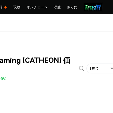
取引
現物
オンチェーン
収益
さらに
Gaming (CATHEON) 価
USD
90%