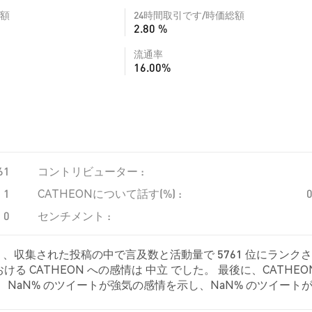
額
24時間取引です/時価総額
2.80 %
流通率
16.00%
61
コントリビューター :
1
CATHEONについて話す(%) :
0
センチメント :
おり、収集された投稿の中で言及数と活動量で 5761 位にランク
 CATHEON への感情は 中立 でした。 最後に、CATHEO
では、NaN% のツイートが強気の感情を示し、NaN% のツイート
 に対して中立的でした。 これらの感情分析は 0 件のツイートに