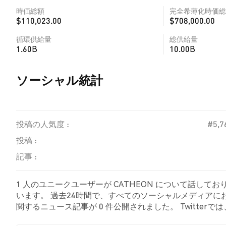
時価総額
完全希薄化時価総
$110,023.00
$708,000.00
循環供給量
総供給量
1.60B
10.00B
ソーシャル統計
投稿の人気度 :
#5,7
投稿 :
記事 :
1 人のユニークユーザーが CATHEON について話して
います。 過去24時間で、すべてのソーシャルメディアにおける
関するニュース記事が 0 件公開されました。 Twitter
の感情を示しました。 NaN% のツイートは CATHEON