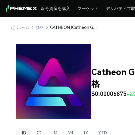
暗号資産を購入
マーケット
デリバティブ
ホーム
価格
CATHEON (Catheon Gaming)
Catheon 
格
$0.00006875
+2.
1D
7D
1M
3M
1Y
YTD