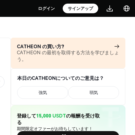
ログイン
サインアップ
CATHEON の買い方?
CATHEON の最初を取得する方法を学びましょ
う。
本日のCATHEONについてのご意見は？
強気
弱気
登録して
15,000 USDT
の報酬を受け取
る
期間限定オファーがお待ちしています！