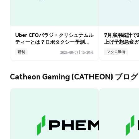
Uber CFOバラジ・クリシュナムル
7月雇用統計で2
ティーとは？ロボタクシー予測と
上げ予想急変ガ
賭けの全ガイド
規制
マクロ動向
2026-08-09
|
15-20分
Catheon Gaming (CATHEON) ブログ