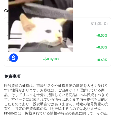
Cat getting fade (CGF) の価格変動
期間
金額変動
変動率 (%)
今日
+
$0.00
+0.00%
7日
+
$0.00
+0.00%
+
$0.0
1880
30日
+0.60%
7
免責事項
暗号資産の価格は、市場リスクや価格変動の影響を大きく受けや
すい性質があります。お客様は、ご自身がよく理解している商
品、そしてリスクを十分に把握している商品にのみ投資すべきで
す。本ページに記載されている情報はあくまで情報提供を目的と
したものであり、投資助言ではありません。特定の暗号資産の売
買や、特定の投資戦略の採用を推奨するものではありません。
Phemex は、掲載されている情報や特定の資産に関して、その正