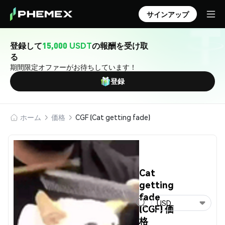
サインアップ
登録して
15,000 USDT
の報酬を受け取
る
期間限定オファーがお待ちしています！
登録
ホーム
価格
CGF (Cat getting fade)
Cat
getting
fade
USD
(CGF) 価
格