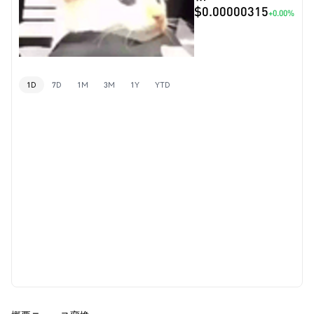
$0.00000315
+0.00%
1D
7D
1M
3M
1Y
YTD