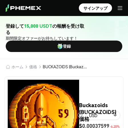
サインアップ
登録して
15,000 USDT
の報酬を受け取
る
期間限定オファーがお待ちしています！
登録
ホーム
価格
BUCKAZOIDS (Buckazoids)
Buckazoids
(BUCKAZOIDS)
USD
価格
$0.00037599
-6.20%