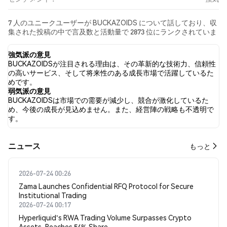
7 人のユニークユーザーが BUCKAZOIDS について話しており、収
集された投稿の中で言及数と活動量で 2873 位にランクされていま
す。 過去24時間で、すべてのソーシャルメディアにおける
BUCKAZOIDS への感情は 強気 でした。 最後に、BUCKAZOIDS に
強気派の意見
関するニュース記事が 0 件公開されました。 Twitterでは、
BUCKAZOIDSが注目される理由は、その革新的な技術力、信頼性
27.27% のツイートが強気の感情を示し、9.09% のツイートが弱気
の高いサービス、そして将来性のある成長市場で活躍しているた
の感情を示しました。 63.64% のツイートは BUCKAZOIDS に対し
めです。
て中立的でした。 これらの感情分析は 12 件のツイートに基づいて
弱気派の意見
います。
BUCKAZOIDSは市場での需要が減少し、競合が激化しているた
め、今後の成長が見込めません。また、経営陣の戦略も不透明で
す。
​​ニュース​​
もっと
2026-07-24 00:26
Zama Launches Confidential RFQ Protocol for Secure
Institutional Trading
2026-07-24 00:17
Hyperliquid's RWA Trading Volume Surpasses Crypto
Assets, Reaches 54% Share