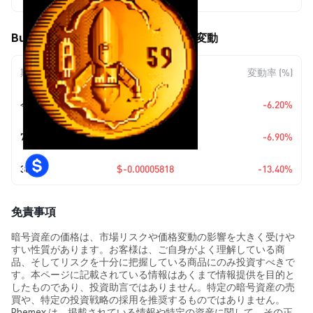
Buckazoids (BUCKAZOIDS) の価格変動
期間
金額変動
変動率 (%)
今日
$-0.00002485
-6.20%
7日
$-0.00002787
-6.90%
30日
$-0.00005818
-13.40%
免責事項
暗号資産の価格は、市場リスクや価格変動の影響を大きく受けや
すい性質があります。お客様は、ご自身がよく理解している商
品、そしてリスクを十分に把握している商品にのみ投資すべきで
す。本ページに記載されている情報はあくまで情報提供を目的と
したものであり、投資助言ではありません。特定の暗号資産の売
買や、特定の投資戦略の採用を推奨するものではありません。
Phemex は、掲載されている情報や特定の資産に関して、その正