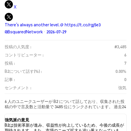
X
There’s always another level.🪙 https://t.co/rgj5e3
@BsquaredNetwork · 2026-07-29
投稿の人気度 :
#3,485
コントリビューター :
6
投稿 :
7
B2について話す(%) :
0.00%
記事 :
0
センチメント :
強気
6 人のユニークユーザーが B2 について話しており、収集された投
稿の中で言及数と活動量で 3485 位にランクされています。 過去24
時間で、すべてのソーシャルメディアにおける B2 への感情は 強
気 でした。 最後に、B2 に関するニュース記事が 0 件公開されまし
強気派の意見
た。 Twitterでは、14.29% のツイートが強気の感情を示し、
B2は技術革新が進み、収益性が向上しているため、今後の成長が
0.00% のツイートが弱気の感情を示しました。 85.71% のツイート
期待されます。また、市場のニーズ拡大も追い風となっていま