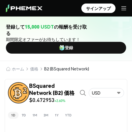
サインアップ
登録して
15,000 USDT
の報酬を受け取
る
期間限定オファーがお待ちしています！
登録
ホーム
価格
B2 (BSquared Network)
BSquared
Network (B2) 価格
USD
$0.472953
+2.60%
1D
7D
1M
3M
1Y
YTD