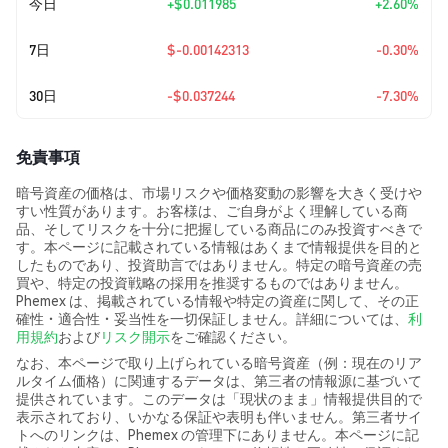
今日
+
$0.011985
+2.60%
7日
$-0.00142313
-0.30%
30日
-$0.037244
-7.30%
免責事項
暗号資産の価格は、市場リスクや価格変動の影響を大きく受けや
すい性質があります。お客様は、ご自身がよく理解している商
品、そしてリスクを十分に把握している商品にのみ投資すべきで
す。本ページに記載されている情報はあくまで情報提供を目的と
したものであり、投資助言ではありません。特定の暗号資産の売
買や、特定の投資戦略の採用を推奨するものではありません。
Phemex は、掲載されている情報や特定の資産に関して、その正
確性・適合性・妥当性を一切保証しません。詳細については、
利
用規約
および
リスク開示
をご確認ください。
なお、本ページで取り上げられている暗号資産（例：現在のリア
ルタイム価格）に関連するデータは、第三者の情報源に基づいて
提供されています。このデータは「現状のまま」情報提供目的で
表示されており、いかなる保証や表明も伴いません。第三者サイ
トへのリンクは、Phemex の管理下にありません。本ページに記