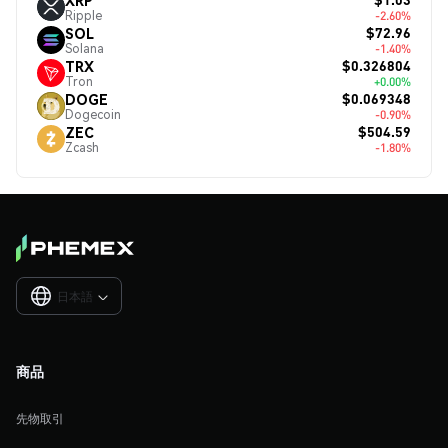
Ripple
-2.60%
$72.96
SOL
Solana
-1.40%
$0.326804
TRX
Tron
+0.00%
$0.069348
DOGE
Dogecoin
-0.90%
$504.59
ZEC
Zcash
-1.80%
日本語

商品
先物取引