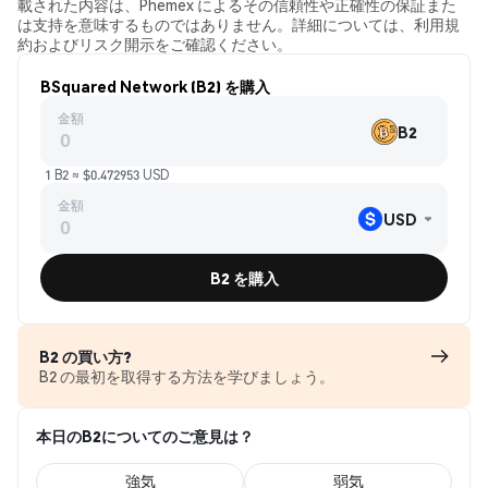
載された内容は、Phemex によるその信頼性や正確性の保証また
は支持を意味するものではありません。詳細については、利用規
約およびリスク開示をご確認ください。
BSquared Network (B2) を購入
金額
B2
1 B2 ≈ $0.472953 USD
金額
USD
B2 を購入
B2 の買い方?
B2 の最初を取得する方法を学びましょう。
本日のB2についてのご意見は？
強気
弱気