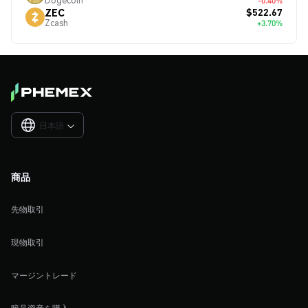
Dogecoin
-0.40%
$522.67
ZEC
Zcash
+3.70%
日本語

商品
先物取引
現物取引
マージントレード