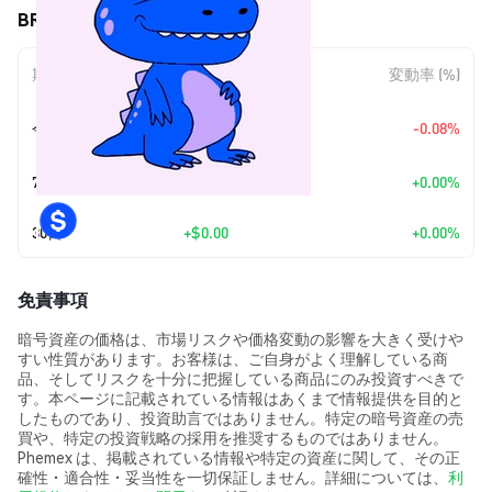
BREX (BREX) の価格変動
期間
金額変動
変動率 (%)
+
$0.0
6206
今日
-0.08%
7
7日
+
$0.00
+0.00%
30日
+
$0.00
+0.00%
免責事項
暗号資産の価格は、市場リスクや価格変動の影響を大きく受けや
すい性質があります。お客様は、ご自身がよく理解している商
品、そしてリスクを十分に把握している商品にのみ投資すべきで
す。本ページに記載されている情報はあくまで情報提供を目的と
したものであり、投資助言ではありません。特定の暗号資産の売
買や、特定の投資戦略の採用を推奨するものではありません。
Phemex は、掲載されている情報や特定の資産に関して、その正
確性・適合性・妥当性を一切保証しません。詳細については、
利