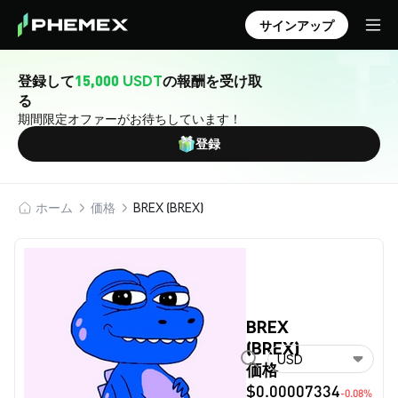
サインアップ
登録して
15,000 USDT
の報酬を受け取
る
期間限定オファーがお待ちしています！
登録
ホーム
価格
BREX (BREX)
BREX
(BREX)
USD
価格
$0.00007334
-0.08%