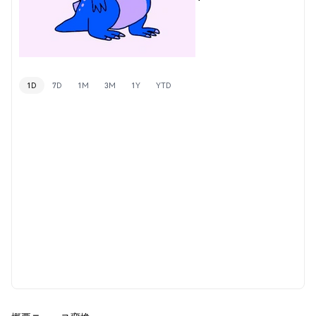
1D
7D
1M
3M
1Y
YTD