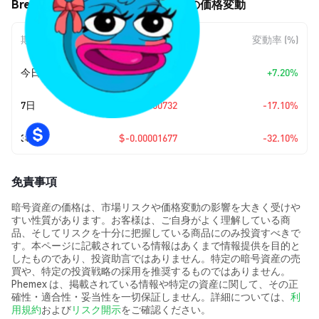
Bretta (Brett’s Wife) (BRETTA) の価格変動
期間
金額変動
変動率 (%)
今日
+
$0.00000238
+7.20%
7日
$-0.00000732
-17.10%
30日
$-0.00001677
-32.10%
免責事項
暗号資産の価格は、市場リスクや価格変動の影響を大きく受けや
すい性質があります。お客様は、ご自身がよく理解している商
品、そしてリスクを十分に把握している商品にのみ投資すべきで
す。本ページに記載されている情報はあくまで情報提供を目的と
したものであり、投資助言ではありません。特定の暗号資産の売
買や、特定の投資戦略の採用を推奨するものではありません。
Phemex は、掲載されている情報や特定の資産に関して、その正
確性・適合性・妥当性を一切保証しません。詳細については、
利
用規約
および
リスク開示
をご確認ください。