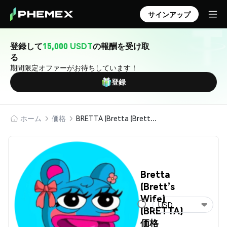
サインアップ
登録して
15,000 USDT
の報酬を受け取
る
期間限定オファーがお待ちしています！
登録
ホーム
価格
BRETTA (Bretta (Brett’s Wife))
Bretta
(Brett’s
Wife)
USD
(BRETTA)
価格