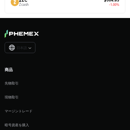
Zcash
-1.00%
日本語

商品
先物取引
現物取引
マージントレード
暗号資産を購入