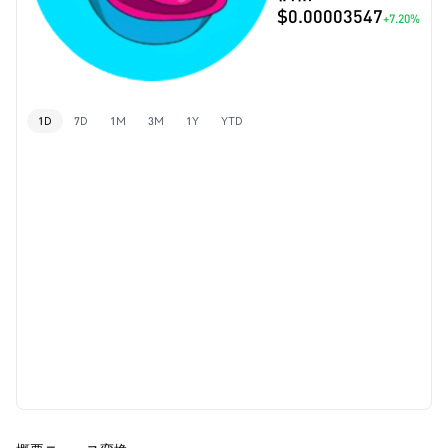
$0.00003547
+7.20%
1D
7D
1M
3M
1Y
YTD