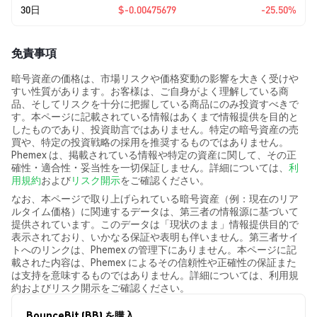
30日
$-0.00475679
-25.50%
免責事項
暗号資産の価格は、市場リスクや価格変動の影響を大きく受けや
すい性質があります。お客様は、ご自身がよく理解している商
品、そしてリスクを十分に把握している商品にのみ投資すべきで
す。本ページに記載されている情報はあくまで情報提供を目的と
したものであり、投資助言ではありません。特定の暗号資産の売
買や、特定の投資戦略の採用を推奨するものではありません。
Phemex は、掲載されている情報や特定の資産に関して、その正
確性・適合性・妥当性を一切保証しません。詳細については、
利
用規約
および
リスク開示
をご確認ください。
なお、本ページで取り上げられている暗号資産（例：現在のリア
ルタイム価格）に関連するデータは、第三者の情報源に基づいて
提供されています。このデータは「現状のまま」情報提供目的で
表示されており、いかなる保証や表明も伴いません。第三者サイ
トへのリンクは、Phemex の管理下にありません。本ページに記
載された内容は、Phemex によるその信頼性や正確性の保証また
は支持を意味するものではありません。詳細については、利用規
約およびリスク開示をご確認ください。
BounceBit (BB) を購入