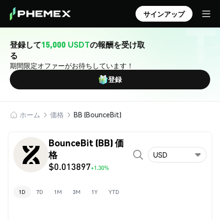
サインアップ
登録して
15,000 USDT
の報酬を受け取
る
期間限定オファーがお待ちしています！
登録
ホーム
価格
BB (BounceBit)
BounceBit (BB) 価
格
USD
$0.013897
+1.30%
1D
7D
1M
3M
1Y
YTD