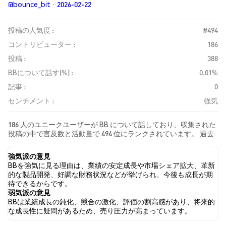
@bounce_bit · 2026-02-22
投稿の人気度 :
#494
コントリビューター :
186
投稿 :
388
BBについて話す(%) :
0.01%
記事 :
0
センチメント :
強気
186 人のユニークユーザーが BB について話しており、収集された
投稿の中で言及数と活動量で 494 位にランクされています。 過去
24時間で、すべてのソーシャルメディアにおける BB への感情は
強気 でした。 最後に、BB に関するニュース記事が 0 件公開され
強気派の意見
ました。 Twitterでは、32.73% のツイートが強気の感情を示し、
BBを強気に見る理由は、業績の安定成長や市場シェア拡大、革新
8.31% のツイートが弱気の感情を示しました。 58.96% のツイート
的な製品開発、好調な財務状況などが挙げられ、今後も成長が期
は BB に対して中立的でした。 これらの感情分析は 385 件のツイ
待できるからです。
ートに基づいています。
弱気派の意見
BBは業績成長の鈍化、競合の激化、評価の割高感があり、将来的
な成長性に疑問があるため、売り圧力が高まっています。