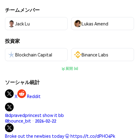
チームメンバー
Jack Lu
Lukas Amend
投資家
Blockchain Capital
Binance Labs
展開 (6)
ソーシャル統計
X
Reddit
@dpravedprincest show it bb
@bounce_bit · 2026-02-22
Broke out the newbies today 🤫 https://t.co/dPHO4Pk