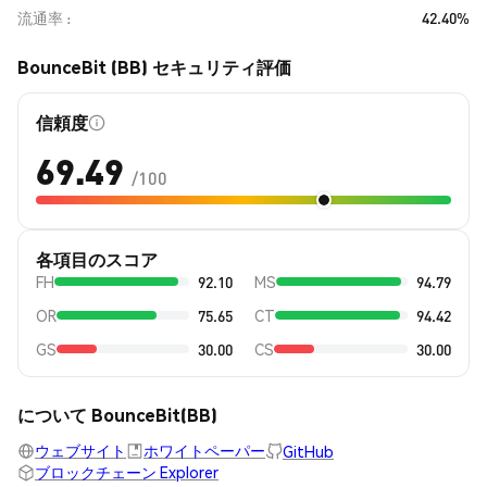
流通率
42.40%
BounceBit (BB) セキュリティ評価
信頼度
69.49
/100
各項目のスコア
FH
92.10
MS
94.79
OR
75.65
CT
94.42
GS
30.00
CS
30.00
について BounceBit(BB)
ウェブサイト
ホワイトペーパー
GitHub
ブロックチェーン Explorer