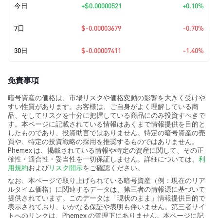
今日
+
$0.00000521
+0.10%
7日
$-0.00003679
-0.70%
30日
$-0.00007411
-1.40%
免責事項
暗号資産の価格は、市場リスクや価格変動の影響を大きく受けや
すい性質があります。お客様は、ご自身がよく理解している商
品、そしてリスクを十分に把握している商品にのみ投資すべきで
す。本ページに記載されている情報はあくまで情報提供を目的と
したものであり、投資助言ではありません。特定の暗号資産の売
買や、特定の投資戦略の採用を推奨するものではありません。
Phemex は、掲載されている情報や特定の資産に関して、その正
確性・適合性・妥当性を一切保証しません。詳細については、
利
用規約
および
リスク開示
をご確認ください。
なお、本ページで取り上げられている暗号資産（例：現在のリア
ルタイム価格）に関連するデータは、第三者の情報源に基づいて
提供されています。このデータは「現状のまま」情報提供目的で
表示されており、いかなる保証や表明も伴いません。第三者サイ
トへのリンクは、Phemex の管理下にありません。本ページに記