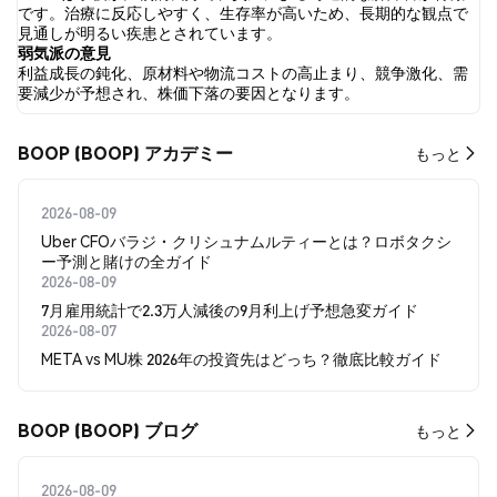
示し、15.00% のツイートが弱気の感情を示しました。 45.00% の
です。治療に反応しやすく、生存率が高いため、長期的な観点で
ツイートは BOOP に対して中立的でした。 これらの感情分析は 20
見通しが明るい疾患とされています。
件のツイートに基づいています。
弱気派の意見
利益成長の鈍化、原材料や物流コストの高止まり、競争激化、需
要減少が予想され、株価下落の要因となります。
BOOP (BOOP) アカデミー
もっと
2026-08-09
Uber CFOバラジ・クリシュナムルティーとは？ロボタクシ
ー予測と賭けの全ガイド
2026-08-09
7月雇用統計で2.3万人減後の9月利上げ予想急変ガイド
2026-08-07
META vs MU株 2026年の投資先はどっち？徹底比較ガイド
BOOP (BOOP) ブログ
もっと
2026-08-09