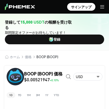
サインアップ
登録して
15,000 USDT
の報酬を受け取
る
期間限定オファーがお待ちしています！
登録
ホーム
価格
BOOP (BOOP)
BOOP (BOOP) 価格
USD
$0.00521947
+0.10%
1D
7D
1M
3M
1Y
YTD