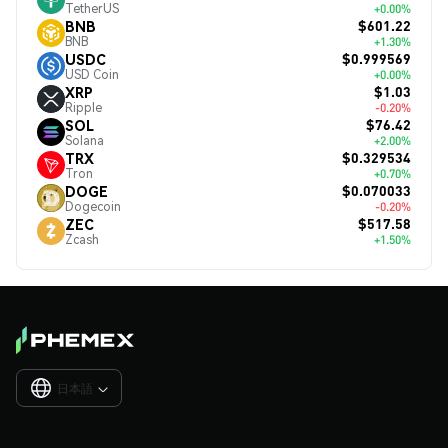
TetherUS
+0.00%
$601.22
BNB
BNB
+1.30%
$0.999569
USDC
USD Coin
+0.00%
$1.03
XRP
Ripple
-0.20%
$76.42
SOL
Solana
+2.00%
$0.329534
TRX
Tron
+0.70%
$0.070033
DOGE
Dogecoin
-0.20%
$517.58
ZEC
Zcash
+1.50%
日本語
