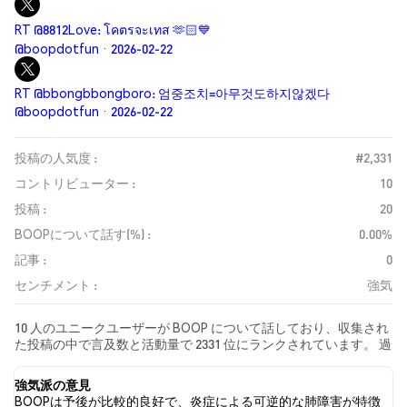
RT @8812Love: โคตรจะเทส 🫶🏻💙
@boopdotfun · 2026-02-22
RT @bbongbbongboro: 엄중조치=아무것도하지않겠다
@boopdotfun · 2026-02-22
投稿の人気度 :
#2,331
コントリビューター :
10
投稿 :
20
BOOPについて話す(%) :
0.00%
記事 :
0
センチメント :
強気
10 人のユニークユーザーが BOOP について話しており、収集され
た投稿の中で言及数と活動量で 2331 位にランクされています。 過
去24時間で、すべてのソーシャルメディアにおける BOOP への感
情は 強気 でした。 最後に、BOOP に関するニュース記事が 0 件公
強気派の意見
開されました。 Twitterでは、40.00% のツイートが強気の感情を
BOOPは予後が比較的良好で、炎症による可逆的な肺障害が特徴