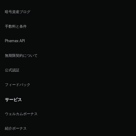
暗号資産ブログ
手数料と条件
Phemex API
無期限契約について
公式認証
フィードバック
サービス
ウェルカムボーナス
紹介ボーナス