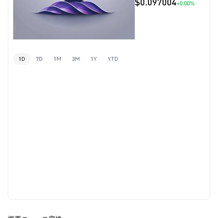
$0.097004
+0.00%
1D
7D
1M
3M
1Y
YTD