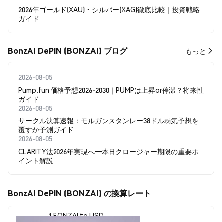
2026年ゴールド(XAU)・シルバー(XAG)徹底比較｜投資戦略
ガイド
BonzAI DePIN (BONZAI) ブログ
もっと
2026-08-05
Pump.fun 価格予想2026-2030｜PUMPは上昇or停滞？将来性
ガイド
2026-08-05
サークル決算速報：モルガンスタンレー38ドル弱気予想を
覆すか予測ガイド
2026-08-05
CLARITY法2026年実現へ―本日クロージャー期限の重要ポ
イント解説
BonzAI DePIN (BONZAI) の換算レート
1 BONZAI to USD