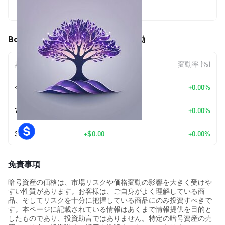
$0.097004
BonzAI DePIN (BONZAI) の価格変動
期間
金額変動
変動率 (%)
今日
+
$0.00
+0.00%
7日
+
$0.00
+0.00%
30日
+
$0.00
+0.00%
免責事項
暗号資産の価格は、市場リスクや価格変動の影響を大きく受けや
すい性質があります。お客様は、ご自身がよく理解している商
品、そしてリスクを十分に把握している商品にのみ投資すべきで
す。本ページに記載されている情報はあくまで情報提供を目的と
したものであり、投資助言ではありません。特定の暗号資産の売