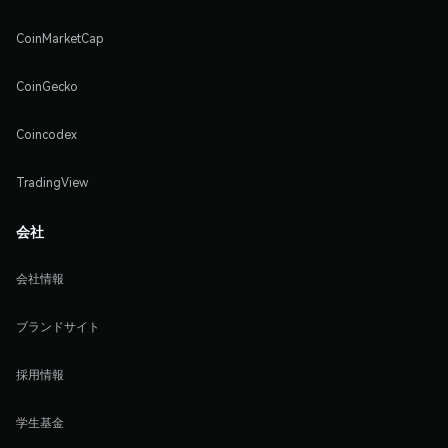
CoinMarketCap
CoinGecko
Coincodex
TradingView
会社
会社情報
ブランドサイト
採用情報
学生基金