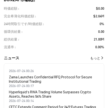
時価総額
$0.00
完全希薄化時価総額
$2.04M
24時間取引です/時価総額
0%
循環供給量
0.00
総供給量
21.00M
流通率
0.00%
​​ニュース​​
もっと
2026-07-24 00:26
Zama Launches Confidential RFQ Protocol for Secure
Institutional Trading
2026-07-24 00:17
Hyperliquid's RWA Trading Volume Surpasses Crypto
Assets, Reaches 54% Share
2026-07-24 00:14
CFTC Extends Comment Period for 24/7 Futures Trading