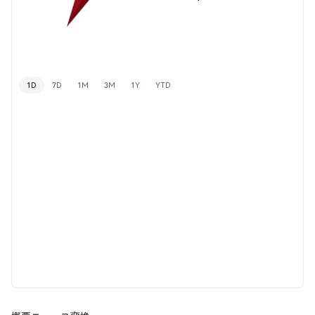
1D
7D
1M
3M
1Y
YTD