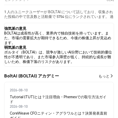
1 人のユニークユーザーが BOLTAI について話しており、収集され
た投稿の中で言及数と活動量で 5754 位にランクされています。 過
去24時間で、すべてのソーシャルメディアにおける BOLTAI への
感情は 弱気 でした。 最後に、BOLTAI に関するニュース記事が 0
強気派の意見
件公開されました。 Twitterでは、100.00% のツイートが強気の感
BOLTAIは成長性が高く、業界内で独自技術を持っています。ま
情を示し、0.00% のツイートが弱気の感情を示しました。 0.00%
た、市場の需要拡大が期待できるため、今後の株価上昇が見込め
のツイートは BOLTAI に対して中立的でした。 これらの感情分析
ます。
は 1 件のツイートに基づいています。
弱気派の意見
ボルタイ（BOLTAI）は、競争が激しいAI分野において技術的優位
性が不透明であり、また市場参入障壁が低く、持続的な成長が難
しいため、株価下落のリスクがあります。
BoltAI (BOLTAI) アカデミー
もっと
2026-08-10
Tutorial (TUT)とは？注目理由・Phemexでの取引方法ガイ
ド
2026-08-10
CoreWeave CFOニティン・アグラワルとは？決算発表直前
ガイド