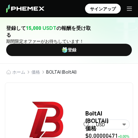
サインアップ
登録して
15,000 USDT
の報酬を受け取
る
期間限定オファーがお待ちしています！
登録
ホーム
価格
BOLTAI (BoltAI)
BoltAI
(BOLTAI)
USD
価格
$0.00000471
+0.00%