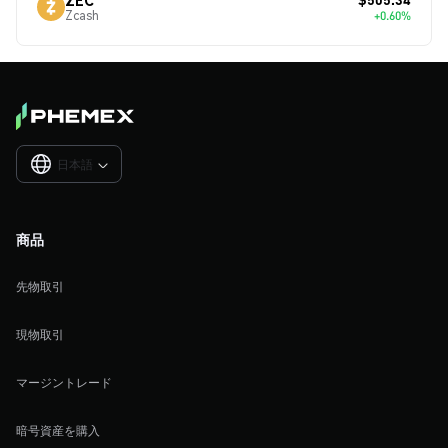
Zcash
+0.60%
日本語

商品
先物取引
現物取引
マージントレード
暗号資産を購入