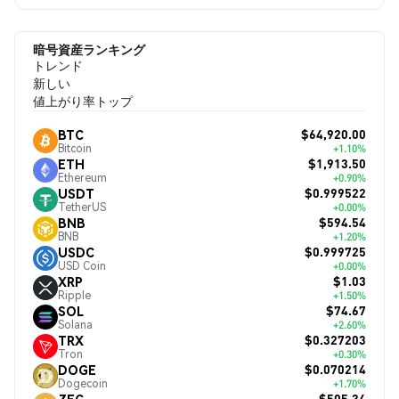
暗号資産ランキング
トレンド
新しい
値上がり率トップ
$64,920.00
BTC
Bitcoin
+1.10%
$1,913.50
ETH
Ethereum
+0.90%
$0.999522
USDT
TetherUS
+0.00%
$594.54
BNB
BNB
+1.20%
$0.999725
USDC
USD Coin
+0.00%
$1.03
XRP
Ripple
+1.50%
$74.67
SOL
Solana
+2.60%
$0.327203
TRX
Tron
+0.30%
$0.070214
DOGE
Dogecoin
+1.70%
$505.34
ZEC