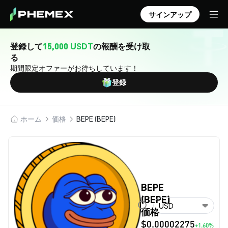
サインアップ
登録して
15,000 USDT
の報酬を受け取
る
期間限定オファーがお待ちしています！
登録
ホーム
価格
BEPE (BEPE)
BEPE
(BEPE)
USD
価格
$0.00002275
+1.60%