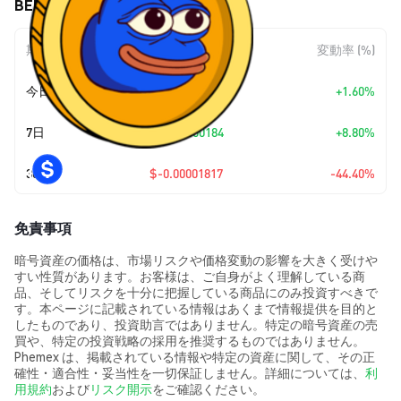
BEPE (BEPE) の価格変動
期間
金額変動
変動率 (%)
今日
+
$0.00000036
+1.60%
7日
+
$0.00000184
+8.80%
30日
$-0.00001817
-44.40%
免責事項
暗号資産の価格は、市場リスクや価格変動の影響を大きく受けや
すい性質があります。お客様は、ご自身がよく理解している商
品、そしてリスクを十分に把握している商品にのみ投資すべきで
す。本ページに記載されている情報はあくまで情報提供を目的と
したものであり、投資助言ではありません。特定の暗号資産の売
買や、特定の投資戦略の採用を推奨するものではありません。
Phemex は、掲載されている情報や特定の資産に関して、その正
確性・適合性・妥当性を一切保証しません。詳細については、
利
用規約
および
リスク開示
をご確認ください。