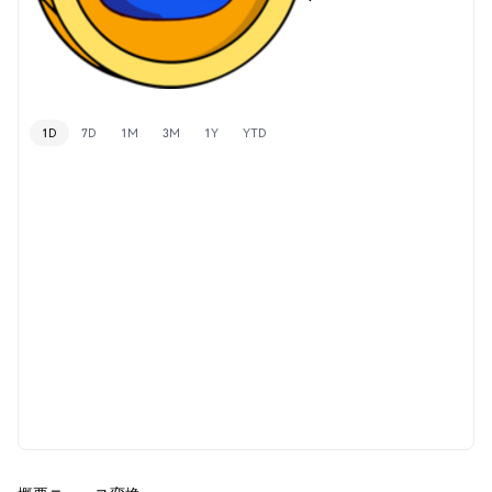
1D
7D
1M
3M
1Y
YTD