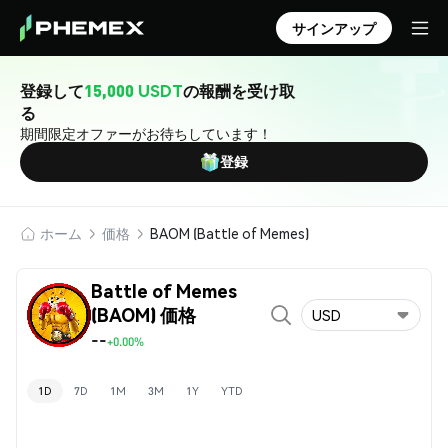
サインアップ
登録して
15,000 USDT
の報酬を受け取
る
期間限定オファーがお待ちしています！
登録
ホーム
価格
BAOM (Battle of Memes)
Battle of Memes
(BAOM) 価格
USD
--
+0.00%
1D
7D
1M
3M
1Y
YTD