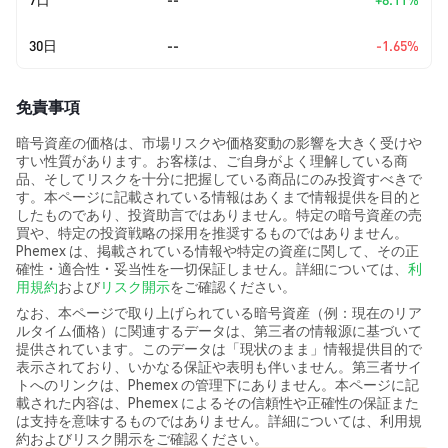
30日
--
-1.65%
免責事項
暗号資産の価格は、市場リスクや価格変動の影響を大きく受けや
すい性質があります。お客様は、ご自身がよく理解している商
品、そしてリスクを十分に把握している商品にのみ投資すべきで
す。本ページに記載されている情報はあくまで情報提供を目的と
したものであり、投資助言ではありません。特定の暗号資産の売
買や、特定の投資戦略の採用を推奨するものではありません。
Phemex は、掲載されている情報や特定の資産に関して、その正
確性・適合性・妥当性を一切保証しません。詳細については、
利
用規約
および
リスク開示
をご確認ください。
なお、本ページで取り上げられている暗号資産（例：現在のリア
ルタイム価格）に関連するデータは、第三者の情報源に基づいて
提供されています。このデータは「現状のまま」情報提供目的で
表示されており、いかなる保証や表明も伴いません。第三者サイ
トへのリンクは、Phemex の管理下にありません。本ページに記
載された内容は、Phemex によるその信頼性や正確性の保証また
は支持を意味するものではありません。詳細については、利用規
約およびリスク開示をご確認ください。