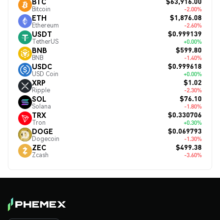
$63,916.00
BTC
Bitcoin
-2.00%
$1,876.08
ETH
Ethereum
-2.60%
$0.999139
USDT
TetherUS
+0.00%
$599.80
BNB
BNB
-1.40%
$0.999618
USDC
USD Coin
+0.00%
$1.02
XRP
Ripple
-2.30%
$76.10
SOL
Solana
-1.80%
$0.330706
TRX
Tron
+0.30%
$0.069793
DOGE
Dogecoin
-1.30%
$499.38
ZEC
Zcash
-3.60%