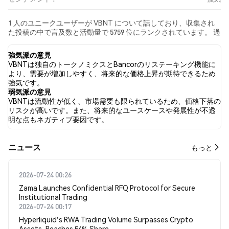
1 人のユニークユーザーが VBNT について話しており、収集され
た投稿の中で言及数と活動量で 5759 位にランクされています。 過
去24時間で、すべてのソーシャルメディアにおける VBNT への感
情は 強気 でした。 最後に、VBNT に関するニュース記事が 0 件公
強気派の意見
開されました。 Twitterでは、NaN% のツイートが強気の感情を
VBNTは独自のトークノミクスとBancorのリステーキング機能に
示し、NaN% のツイートが弱気の感情を示しました。 NaN% のツ
より、需要が増加しやすく、将来的な価格上昇が期待できるため
イートは VBNT に対して中立的でした。 これらの感情分析は 0 件
強気です。
のツイートに基づいています。
弱気派の意見
VBNTは流動性が低く、市場需要も限られているため、価格下落の
リスクが高いです。また、将来的なユースケースや発展性が不透
明な点もネガティブ要因です。
​​ニュース​​
もっと
2026-07-24 00:26
Zama Launches Confidential RFQ Protocol for Secure
Institutional Trading
2026-07-24 00:17
Hyperliquid's RWA Trading Volume Surpasses Crypto
Assets, Reaches 54% Share