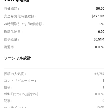
時価総額
$0.00
完全希薄化時価総額
$17.10M
24時間取引です/時価総額
0%
循環供給量
0.00
総供給量
55.51M
流通率
0.00%
ソーシャル統計
投稿の人気度 :
#5,759
コントリビューター :
1
投稿 :
1
VBNTについて話す(%) :
0.00%
記事 :
0
センチメント :
強気