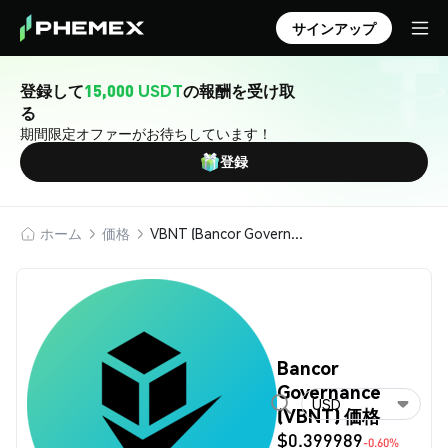
サインアップ
登録して
15,000 USDT
の報酬を受け取
る
期間限定オファーがお待ちしています！
登録
ホーム
価格
VBNT (Bancor Governance)
Bancor
Governance
USD
(VBNT) 価格
$0.399989
-0.60%