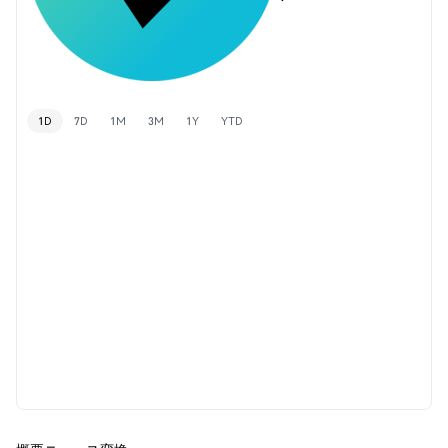
1D
7D
1M
3M
1Y
YTD