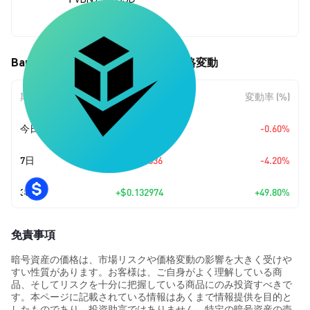
$0.399989
Bancor Governance (VBNT) の価格変動
期間
金額変動
変動率 (%)
今日
$-0.00241442
-0.60%
7日
-$0.017536
-4.20%
30日
+
$0.132974
+49.80%
免責事項
暗号資産の価格は、市場リスクや価格変動の影響を大きく受けや
すい性質があります。お客様は、ご自身がよく理解している商
品、そしてリスクを十分に把握している商品にのみ投資すべきで
す。本ページに記載されている情報はあくまで情報提供を目的と
したものであり、投資助言ではありません。特定の暗号資産の売