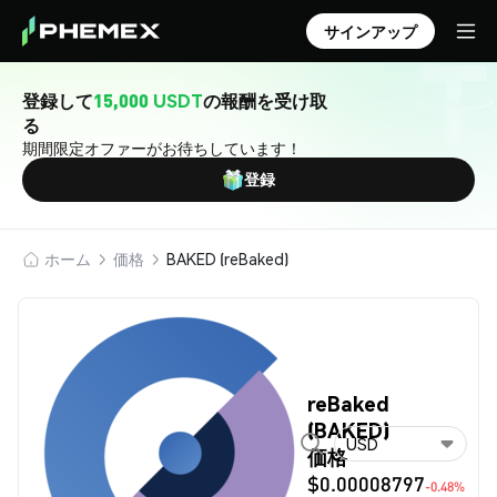
サインアップ
登録して
15,000 USDT
の報酬を受け取
る
期間限定オファーがお待ちしています！
登録
ホーム
価格
BAKED (reBaked)
reBaked
(BAKED)
USD
価格
$0.00008797
-0.48%