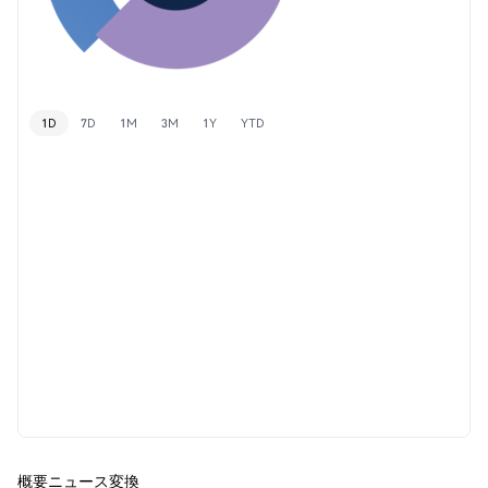
1D
7D
1M
3M
1Y
YTD
概要
ニュース
変換