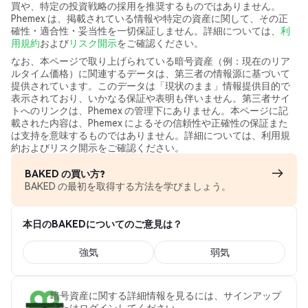
買や、特定の投資戦略の採用を推奨するものではありません。
Phemex は、掲載されている情報や特定の資産に関して、その正
確性・適合性・妥当性を一切保証しません。詳細については、
利
用規約
および
リスク開示
をご確認ください。
なお、本ページで取り上げられている暗号資産（例：現在のリア
ルタイム価格）に関連するデータは、第三者の情報源に基づいて
提供されています。このデータは「現状のまま」情報提供目的で
表示されており、いかなる保証や表明も伴いません。第三者サイ
トへのリンクは、Phemex の管理下にありません。本ページに記
載された内容は、Phemex によるその信頼性や正確性の保証また
は支持を意味するものではありません。詳細については、利用規
約およびリスク開示をご確認ください。
BAKED の買い方?
BAKED の最初を取得する方法を学びましょう。
本日のBAKEDについてのご意見は？
強気
弱気
暗号資産に関する詳細情報を見るには、サインアップ
またはログインしてください。