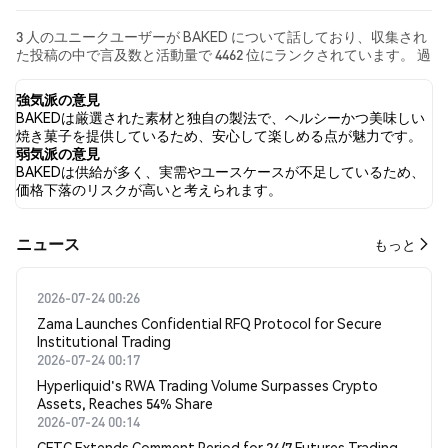
3 人のユニークユーザーが BAKED について話しており、収集され
た投稿の中で言及数と活動量で 4462 位にランクされています。 過
去24時間で、すべてのソーシャルメディアにおける BAKED への感
情は 強気 でした。 最後に、BAKED に関するニュース記事が 0 件
強気派の意見
公開されました。 Twitterでは、0.00% のツイートが強気の感情を
BAKEDは厳選された素材と独自の製法で、ヘルシーかつ美味しい
示し、0.00% のツイートが弱気の感情を示しました。 100.00% の
焼き菓子を提供しているため、安心して楽しめる点が魅力です。
ツイートは BAKED に対して中立的でした。 これらの感情分析は 1
弱気派の意見
件のツイートに基づいています。
BAKEDは供給が多く、実需やユースケースが不足しているため、
価格下落のリスクが高いと考えられます。
​​ニュース​​
もっと
2026-07-24 00:26
Zama Launches Confidential RFQ Protocol for Secure
Institutional Trading
2026-07-24 00:17
Hyperliquid's RWA Trading Volume Surpasses Crypto
Assets, Reaches 54% Share
2026-07-24 00:14
CFTC Extends Comment Period for 24/7 Futures Trading