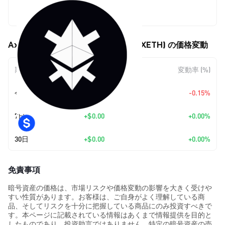
$2,928.15
Axelar Bridged Frax Ether (AXLFRXETH) の価格変動
期間
金額変動
変動率 (%)
今日
-$4.40
-0.15%
7日
+
$0.00
+0.00%
30日
+
$0.00
+0.00%
免責事項
暗号資産の価格は、市場リスクや価格変動の影響を大きく受けや
すい性質があります。お客様は、ご自身がよく理解している商
品、そしてリスクを十分に把握している商品にのみ投資すべきで
す。本ページに記載されている情報はあくまで情報提供を目的と
したものであり、投資助言ではありません。特定の暗号資産の売