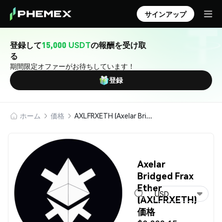
サインアップ
登録して
15,000 USDT
の報酬を受け取
る
期間限定オファーがお待ちしています！
登録
ホーム
価格
AXLFRXETH (Axelar Bridged Frax Ether)
Axelar
Bridged Frax
Ether
USD
(AXLFRXETH)
価格