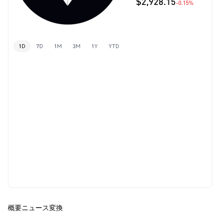
$2,928.15
-0.15%
1D
7D
1M
3M
1Y
YTD
概要
ニュース
変換