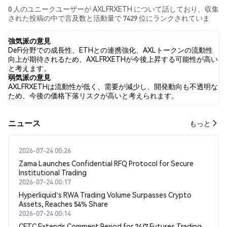
0 人のユニークユーザーが AXLFRXETH について話しており、収集
された投稿の中で言及数と活動量で 7429 位にランクされていま
す。 過去24時間で、すべてのソーシャルメディアにおける
AXLFRXETH への感情は 弱気 でした。 最後に、AXLFRXETH に関
強気派の意見
するニュース記事が 0 件公開されました。 Twitterでは、NaN%
DeFi分野での成長性、ETHとの連携強化、AXLトークンの流動性
のツイートが強気の感情を示し、NaN% のツイートが弱気の感情
向上が期待されるため、AXLFRXETHが今後上昇する可能性が高い
を示しました。 NaN% のツイートは AXLFRXETH に対して中立的
と考えます。
でした。 これらの感情分析は 0 件のツイートに基づいています。
弱気派の意見
AXLFRXETHは流動性が低く、需要が減少し、開発動向も不透明な
ため、今後の価格下落リスクが高いと考えられます。
​​ニュース​​
もっと
2026-07-24 00:26
Zama Launches Confidential RFQ Protocol for Secure
Institutional Trading
2026-07-24 00:17
Hyperliquid's RWA Trading Volume Surpasses Crypto
Assets, Reaches 54% Share
2026-07-24 00:14
CFTC Extends Comment Period for 24/7 Futures Trading