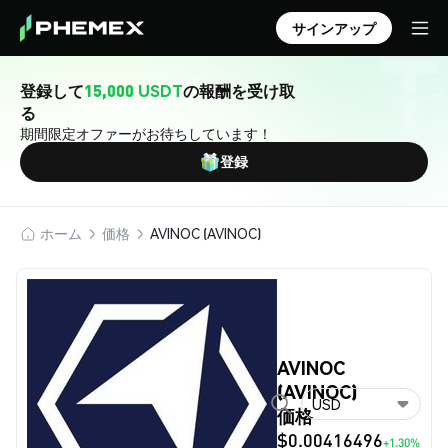
サインアップ
登録して
15,000 USDT
の報酬を受け取
る
期間限定オファーがお待ちしています！
登録
ホーム
価格
AVINOC (AVINOC)
AVINOC
(AVINOC)
USD
価格
$0.00416496
+1.30%