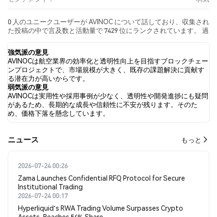
0 人のユニークユーザーが AVINOC について話しており、収集され
た投稿の中で言及数と活動量で 7429 位にランクされています。 過
去24時間で、すべてのソーシャルメディアにおける AVINOC への
感情は 弱気 でした。 最後に、AVINOC に関するニュース記事が 0
強気派の意見
件公開されました。 Twitterでは、NaN% のツイートが強気の感
AVINOCは航空業界の効率化と透明性向上を目指すブロックチェー
情を示し、NaN% のツイートが弱気の感情を示しました。 NaN%
ンプロジェクトで、市場規模が大きく、既存の課題解決に貢献す
のツイートは AVINOC に対して中立的でした。 これらの感情分析
る潜在力が高いからです。
は 0 件のツイートに基づいています。
弱気派の意見
AVINOCは実用性や採用事例が少なく、透明性や開発進捗にも疑問
があるため、長期的な成長や信頼性に不安が残ります。そのた
め、価格下落を懸念しています。
​​ニュース​​
もっと
2026-07-24 00:26
Zama Launches Confidential RFQ Protocol for Secure
Institutional Trading
2026-07-24 00:17
Hyperliquid's RWA Trading Volume Surpasses Crypto
Assets, Reaches 54% Share