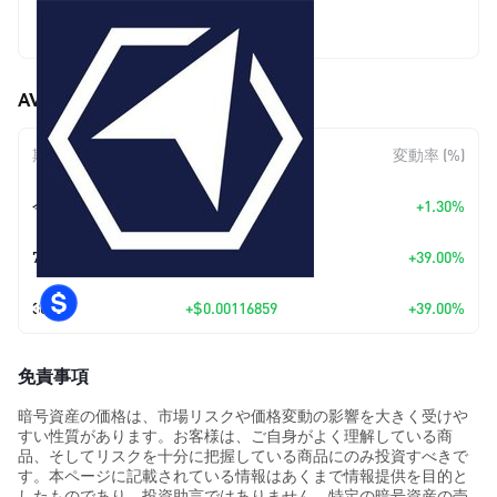
$0.00416496
AVINOC (AVINOC) の価格変動
期間
金額変動
変動率 (%)
今日
+
$0.00005345
+1.30%
7日
+
$0.00116859
+39.00%
30日
+
$0.00116859
+39.00%
免責事項
暗号資産の価格は、市場リスクや価格変動の影響を大きく受けや
すい性質があります。お客様は、ご自身がよく理解している商
品、そしてリスクを十分に把握している商品にのみ投資すべきで
す。本ページに記載されている情報はあくまで情報提供を目的と
したものであり、投資助言ではありません。特定の暗号資産の売