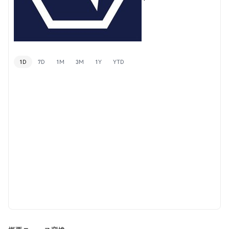
1D
7D
1M
3M
1Y
YTD