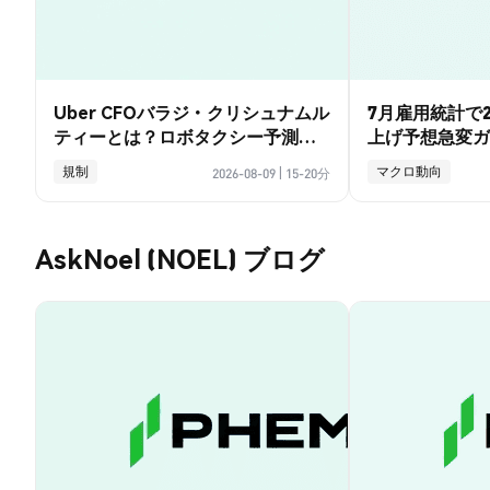
Uber CFOバラジ・クリシュナムル
7月雇用統計で2
ティーとは？ロボタクシー予測と
上げ予想急変ガ
賭けの全ガイド
規制
マクロ動向
2026-08-09
|
15-20分
AskNoel (NOEL) ブログ