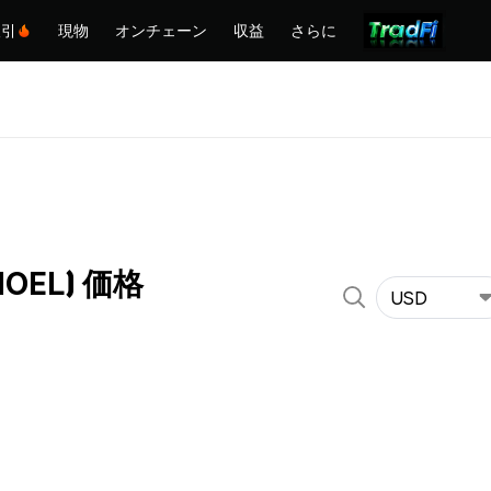
取引
現物
オンチェーン
収益
さらに
(NOEL) 価格
USD