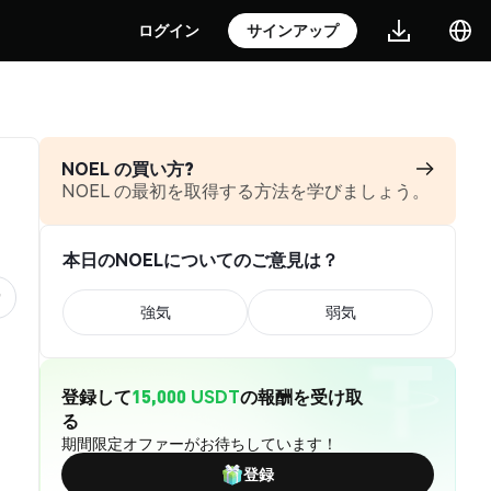
ログイン
サインアップ
NOEL の買い方?
NOEL の最初を取得する方法を学びましょう。
本日のNOELについてのご意見は？
強気
弱気
登録して
15,000 USDT
の報酬を受け取
る
期間限定オファーがお待ちしています！
登録