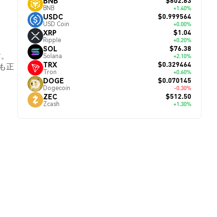
$602.63
BNB
BNB
+1.40%
$0.999564
USDC
USD Coin
+0.00%
$1.04
XRP
Ripple
+0.20%
$76.38
SOL
す。
Solana
+2.10%
$0.329464
TRX
も正
Tron
+0.60%
$0.070145
DOGE
Dogecoin
-0.30%
$512.50
ZEC
Zcash
+1.30%