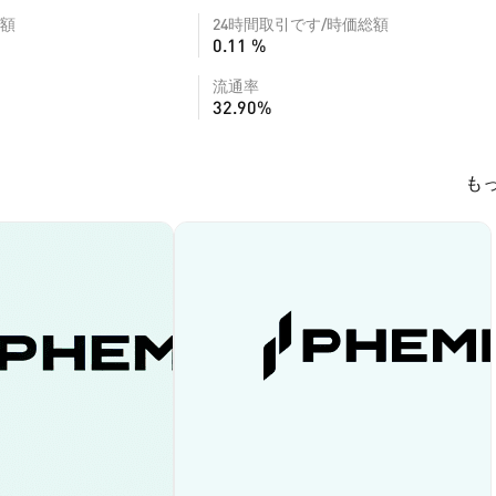
額
24時間取引です/時価総額
0.11 %
流通率
32.90%
も