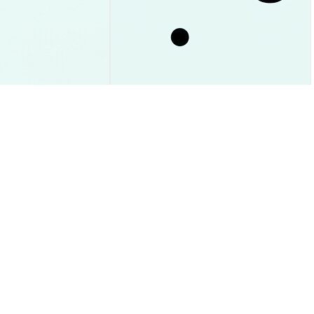
でETF資金流入93%
CardanoがETF承認で何が変わ
と今後予想
る？今後の価格予想＆徹底解説
市場洞察
2026-08-09
|
15-20分
2026-08-09
|
15-20分
 USD
$0.00098346