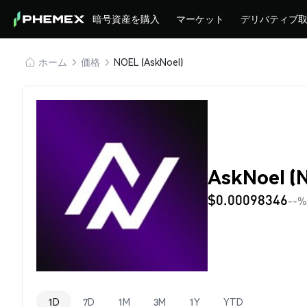
暗号資産を購入
マーケット
デリバティブ
ホーム
価格
NOEL (AskNoel)
AskNoel 
$0.00098346
--%
1D
7D
1M
3M
1Y
YTD