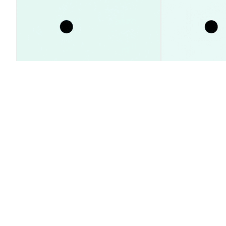
SpaceX株価23%急騰の理由とは？
XRP価格1ドル
インサイダー売却タイミング予測
急減｜最新動向
ガイド
市場洞察
市場洞察
2026-08-09
|
15-20分
AskNoel (NOEL) の換算レート
1 NOEL to