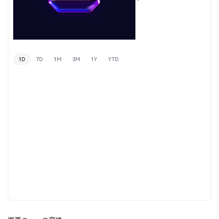
1D
7D
1M
3M
1Y
YTD