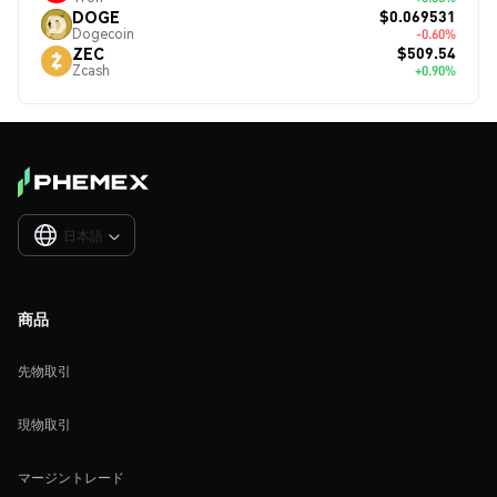
$0.069531
DOGE
Dogecoin
-0.60%
$509.54
ZEC
Zcash
+0.90%
日本語

商品
先物取引
現物取引
マージントレード