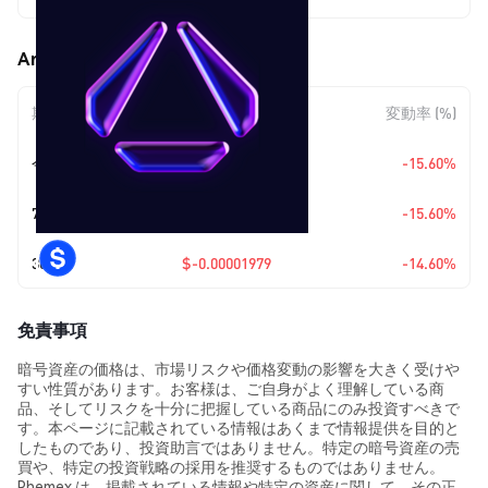
Archethic (UCO) の価格変動
期間
金額変動
変動率 (%)
今日
$-0.0000214
-15.60%
7日
$-0.0000214
-15.60%
30日
$-0.00001979
-14.60%
免責事項
暗号資産の価格は、市場リスクや価格変動の影響を大きく受けや
すい性質があります。お客様は、ご自身がよく理解している商
品、そしてリスクを十分に把握している商品にのみ投資すべきで
す。本ページに記載されている情報はあくまで情報提供を目的と
したものであり、投資助言ではありません。特定の暗号資産の売
買や、特定の投資戦略の採用を推奨するものではありません。
Phemex は、掲載されている情報や特定の資産に関して、その正