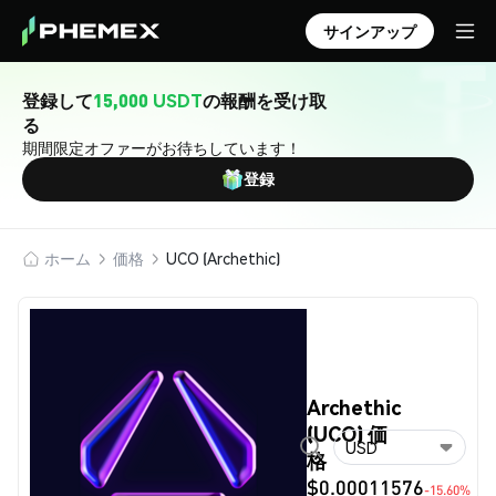
サインアップ
登録して
15,000 USDT
の報酬を受け取
る
期間限定オファーがお待ちしています！
登録
ホーム
価格
UCO (Archethic)
Archethic
(UCO) 価
USD
格
$0.00011576
-15.60%