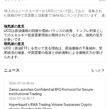
10 人のユニークユーザーが UCO について話しており、収集され
た投稿の中で言及数と活動量で 2416 位にランクされています。 過
去24時間で、すべてのソーシャルメディアにおける UCO への感情
は 強気 でした。 最後に、UCO に関するニュース記事が 0 件公開
強気派の意見
されました。 Twitterでは、40.00% のツイートが強気の感情を示
UCOは原油価格の回復や需給バランスの改善、インフレ対策とし
し、0.00% のツイートが弱気の感情を示しました。 60.00% のツイ
てのエネルギー投資需要増加が期待されているため、強気の見方
ートは UCO に対して中立的でした。 これらの感情分析は 15 件の
が多いです。
ツイートに基づいています。
弱気派の意見
UCO（原油ETF）を売りで見る理由は、原油価格の下落傾向、世
界経済の減速、中国需要の低迷と供給過剰による価格圧力が挙げ
られます。
​​ニュース​​
もっと
2026-07-24 00:26
Zama Launches Confidential RFQ Protocol for Secure
Institutional Trading
2026-07-24 00:17
Hyperliquid's RWA Trading Volume Surpasses Crypto
Assets, Reaches 54% Share