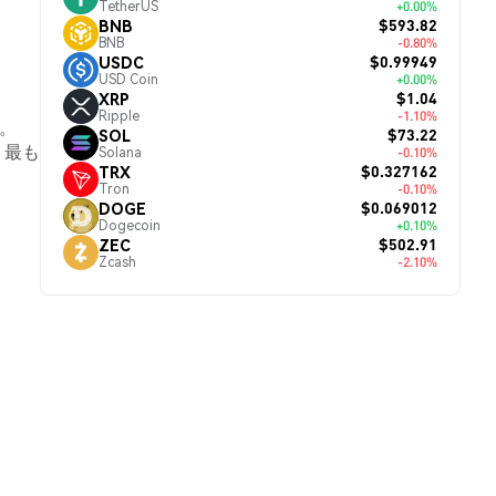
TetherUS
+0.00%
$593.82
BNB
BNB
-0.80%
$0.99949
USDC
USD Coin
+0.00%
$1.04
XRP
Ripple
-1.10%
す。
$73.22
SOL
、最も
Solana
-0.10%
$0.327162
TRX
Tron
-0.10%
$0.069012
DOGE
Dogecoin
+0.10%
$502.91
ZEC
Zcash
-2.10%