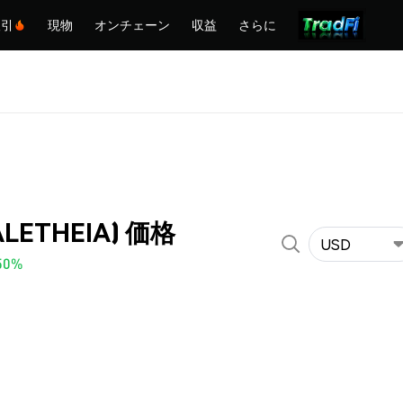
取引
現物
オンチェーン
収益
さらに
(ALETHEIA) 価格
USD
50%