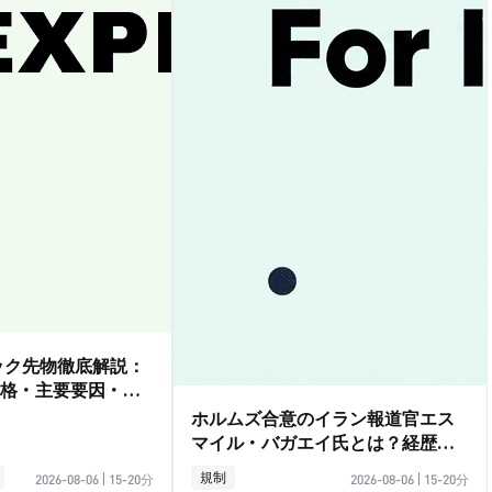
ダック先物徹底解説：
格・主要要因・取
ホルムズ合意のイラン報道官エス
マイル・バガエイ氏とは？経歴ガ
イド
規制
2026-08-06
|
15-20分
2026-08-06
|
15-20分