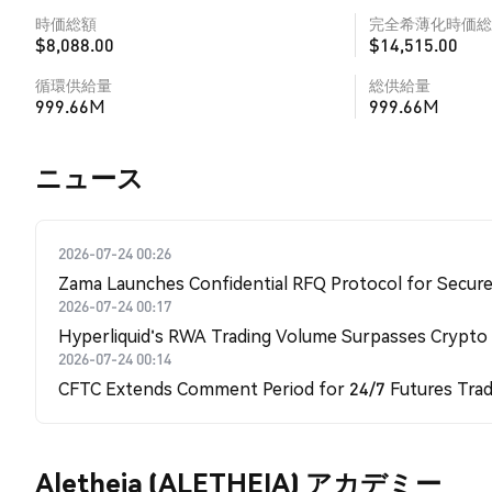
時価総額
完全希薄化時価総
$8,088.00
$14,515.00
循環供給量
総供給量
999.66M
999.66M
​​ニュース​​
2026-07-24 00:26
Zama Launches Confidential RFQ Protocol for Secure 
2026-07-24 00:17
Hyperliquid's RWA Trading Volume Surpasses Crypto
2026-07-24 00:14
CFTC Extends Comment Period for 24/7 Futures Trad
Aletheia (ALETHEIA) アカデミー