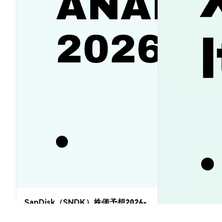
SanDisk（SNDK）株価予想2026-
2030｜反発か下落か徹底ガイド