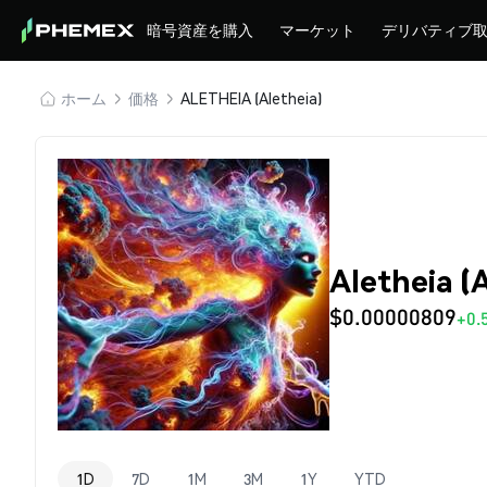
暗号資産を購入
マーケット
デリバティブ
ホーム
価格
ALETHEIA (Aletheia)
Aletheia 
$0.00000809
+0.
1D
7D
1M
3M
1Y
YTD