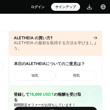
ログイン
サインアップ
ALETHEIA の買い方?
ALETHEIA の最初を取得する方法を学びましょ
う。
本日のALETHEIAについてのご意見は？
強気
弱気
登録して
15,000 USDT
の報酬を受け取
る
期間限定オファーがお待ちしています！