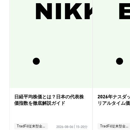
日経平均株価とは？日本の代表株
2026年ナス
価指数を徹底解説ガイド
リアルタイム価
引ガイド
TradFi(従来型金融)
TradFi(従来型金融)
2026-08-06
|
15-20分