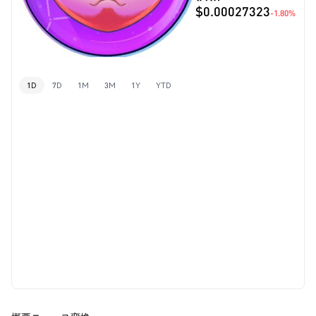
$0.00027323
-1.80%
1D
7D
1M
3M
1Y
YTD