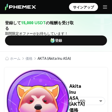
サインアップ
登録して
15,000 USDT
の報酬を受け取
る
期間限定オファーがお待ちしています！
登録
ホーム
価格
AKTA (Akita Inu ASA)
Akita
Inu
ASA
USD
(AKTA)
価格