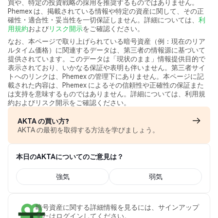
買や、特定の投資戦略の採用を推奨するものではありません。
Phemex は、掲載されている情報や特定の資産に関して、その正
確性・適合性・妥当性を一切保証しません。詳細については、
利
用規約
および
リスク開示
をご確認ください。
なお、本ページで取り上げられている暗号資産（例：現在のリア
ルタイム価格）に関連するデータは、第三者の情報源に基づいて
提供されています。このデータは「現状のまま」情報提供目的で
表示されており、いかなる保証や表明も伴いません。第三者サイ
トへのリンクは、Phemex の管理下にありません。本ページに記
載された内容は、Phemex によるその信頼性や正確性の保証また
は支持を意味するものではありません。詳細については、利用規
約およびリスク開示をご確認ください。
AKTA の買い方?
AKTA の最初を取得する方法を学びましょう。
本日のAKTAについてのご意見は？
強気
弱気
暗号資産に関する詳細情報を見るには、サインアップ
またはログインしてください。