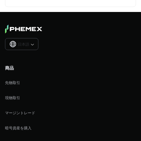
日本語

商品
先物取引
現物取引
マージントレード
暗号資産を購入