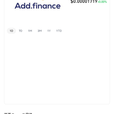
$0.00001719
+0.00%
1D
7D
1M
3M
1Y
YTD