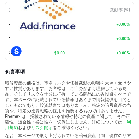
期間
金額変動
変動率 (%)
今日
+
$0.00
+0.00%
7日
+
$0.00
+0.00%
30日
+
$0.00
+0.00%
免責事項
暗号資産の価格は、市場リスクや価格変動の影響を大きく受けや
すい性質があります。お客様は、ご自身がよく理解している商
品、そしてリスクを十分に把握している商品にのみ投資すべきで
す。本ページに記載されている情報はあくまで情報提供を目的と
したものであり、投資助言ではありません。特定の暗号資産の売
買や、特定の投資戦略の採用を推奨するものではありません。
Phemex は、掲載されている情報や特定の資産に関して、その正
確性・適合性・妥当性を一切保証しません。詳細については、
利
用規約
および
リスク開示
をご確認ください。
なお、本ページで取り上げられている暗号資産（例：現在のリア