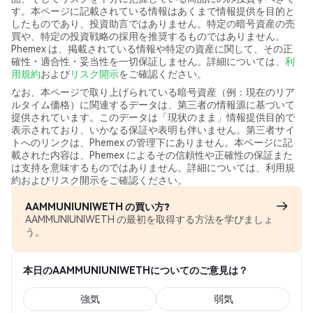
す。本ページに記載されている情報はあくまで情報提供を目的と
したものであり、投資助言ではありません。特定の暗号資産の売
買や、特定の投資戦略の採用を推奨するものではありません。
Phemex は、掲載されている情報や特定の資産に関して、その正
確性・適合性・妥当性を一切保証しません。詳細については、
利
用規約
および
リスク開示
をご確認ください。
なお、本ページで取り上げられている暗号資産（例：現在のリア
ルタイム価格）に関連するデータは、第三者の情報源に基づいて
提供されています。このデータは「現状のまま」情報提供目的で
表示されており、いかなる保証や表明も伴いません。第三者サイ
トへのリンクは、Phemex の管理下にありません。本ページに記
載された内容は、Phemex によるその信頼性や正確性の保証また
は支持を意味するものではありません。詳細については、利用規
約およびリスク開示をご確認ください。
AAMMUNIUNIWETH の買い方?
AAMMUNIUNIWETH の最初を取得する方法を学びましょ
う。
本日のAAMMUNIUNIWETHについてのご意見は？
強気
弱気