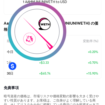
1 AAMMUNIUNIWETH to USD
$479.20
Aave AMM UniUNIWETH (AAMMUNIUNIWETH) の価
格変動
期間
金額変動
変動率 (%)
今日
+
$0.956487
+0.20%
7日
+
$3.33
+0.70%
30日
+
$65.74
+15.90%
免責事項
暗号資産の価格は、市場リスクや価格変動の影響を大きく受けや
すい性質があります。お客様は、ご自身がよく理解している商
品、そしてリスクを十分に把握している商品にのみ投資すべきで