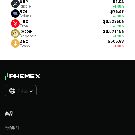
$1.04
XRP
Ripple
+1.00%
$76.49
SOL
Solana
+3.30%
$0.328506
TRX
Tron
+0.20%
$0.071156
DOGE
Dogecoin
+1.90%
$505.83
ZEC
Zcash
-1.00%
日本語

商品
先物取引