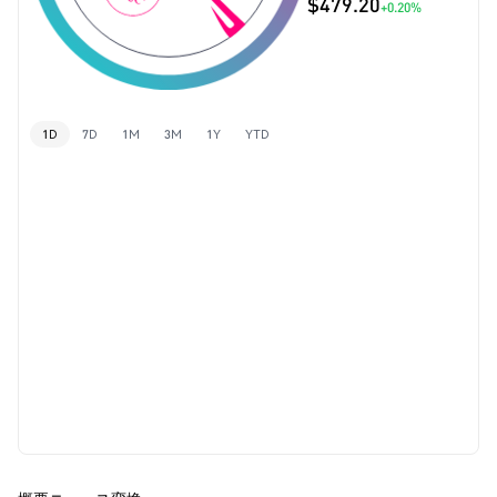
$479.20
+0.20%
1D
7D
1M
3M
1Y
YTD