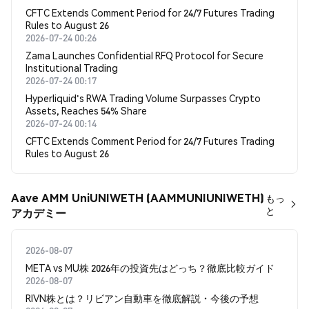
CFTC Extends Comment Period for 24/7 Futures Trading
Rules to August 26
2026-07-24 00:26
Zama Launches Confidential RFQ Protocol for Secure
Institutional Trading
2026-07-24 00:17
Hyperliquid's RWA Trading Volume Surpasses Crypto
Assets, Reaches 54% Share
2026-07-24 00:14
CFTC Extends Comment Period for 24/7 Futures Trading
Rules to August 26
Aave AMM UniUNIWETH (AAMMUNIUNIWETH)
もっ
と
アカデミー
2026-08-07
META vs MU株 2026年の投資先はどっち？徹底比較ガイド
2026-08-07
RIVN株とは？リビアン自動車を徹底解説・今後の予想