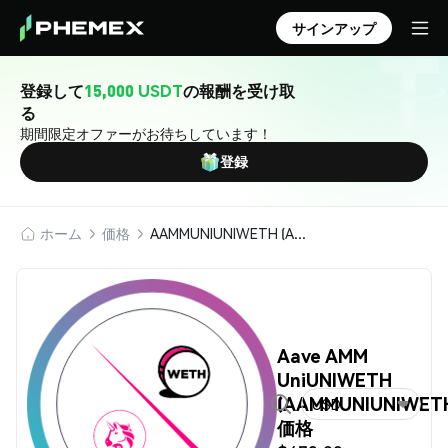
サインアップ
登録して
15,000 USDT
の報酬を受け取
る
期間限定オファーがお待ちしています！
登録
ホーム
価格
AAMMUNIUNIWETH (Aave AMM UniUNIWETH)
Aave AMM
UniUNIWETH
(AAMMUNIUNIWET
USD
価格