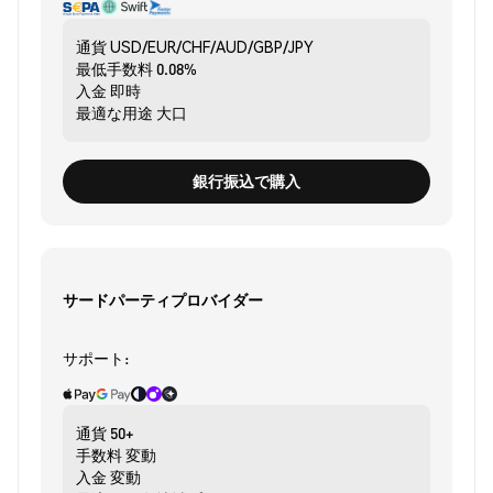
通貨
USD/EUR/CHF/AUD/GBP/JPY
最低手数料
0.08%
入金
即時
最適な用途
大口
銀行振込で購入
サードパーティプロバイダー
サポート:
通貨
50+
手数料
変動
入金
変動