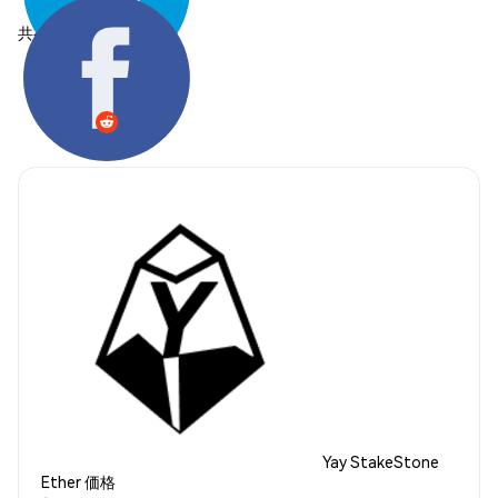
共有する:
Yay StakeStone
Ether 価格