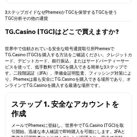
3ステップガイド
なぜPhemexか
TGCを保管する
TGCを使う
TGC分析
その他の通貨
TG.Casino (TGC)はどこで買えますか?
世界中で信頼されている安全な暗号通貨取引所Phemexで
TG.Casino (TGC)を購入する方法をご確認ください。クレジットカ
ード、デビットカード、銀行振込、またはサードパーティーサー
ビスを使って、低手数料でTGCを購入できる簡単な3ステップで
す。二段階認証（2FA）、準備金証明監査、フィッシング対策によ
り、Phemexは最も安全にTG.Casinoを購入できる場所であり、オ
ンラインでTG.Casinoを購入する最適な場所です。
ステップ 1. 安全なアカウントを
作成
メールでPhemexに登録し、世界中でTG.Casino (TGC)を取
引開始。迅速な本人確認で即時購入を可能にします。2FAと