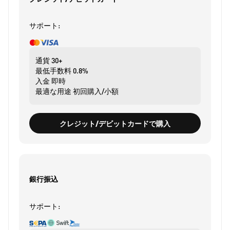
サポート:
通貨
30+
最低手数料
0.8%
入金
即時
最適な用途
初回購入/小額
クレジット/デビットカードで購入
銀行振込
サポート: