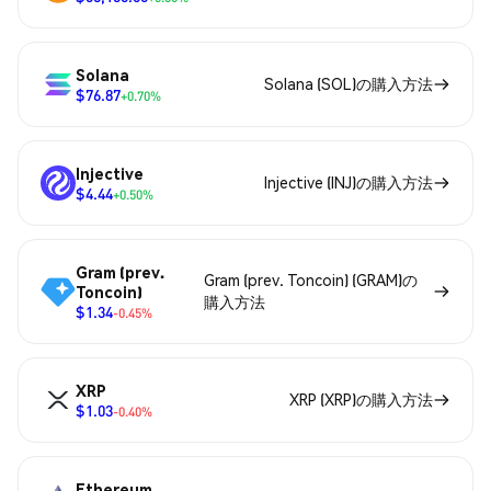
Solana
Solana (SOL)の購入方法
$76.87
+0.70%
Injective
Injective (INJ)の購入方法
$4.44
+0.50%
Gram (prev.
Gram (prev. Toncoin) (GRAM)の
Toncoin)
購入方法
$1.34
-0.45%
XRP
XRP (XRP)の購入方法
$1.03
-0.40%
Ethereum