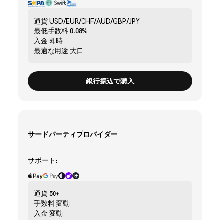
通貨
USD/EUR/CHF/AUD/GBP/JPY
最低手数料
0.08%
入金
即時
最適な用途
大口
銀行振込で購入
サードパーティプロバイダー
サポート:
通貨
50+
手数料
変動
入金
変動