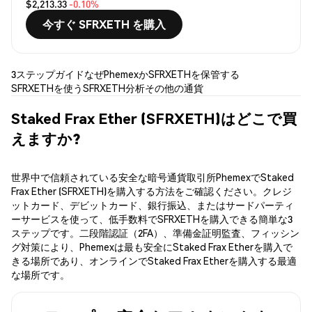
$2,213.33
-0.10%
今すぐ SFRXETH を購入
3ステップガイド
なぜPhemexか
SFRXETHを保管する
SFRXETHを使う
SFRXETH分析
その他の通貨
Staked Frax Ether (SFRXETH)はどこで買
えますか?
世界中で信頼されている安全な暗号通貨取引所PhemexでStaked
Frax Ether (SFRXETH)を購入する方法をご確認ください。クレジ
ットカード、デビットカード、銀行振込、またはサードパーティ
ーサービスを使って、低手数料でSFRXETHを購入できる簡単な3
ステップです。二段階認証（2FA）、準備金証明監査、フィッシン
グ対策により、Phemexは最も安全にStaked Frax Etherを購入で
きる場所であり、オンラインでStaked Frax Etherを購入する最適
な場所です。