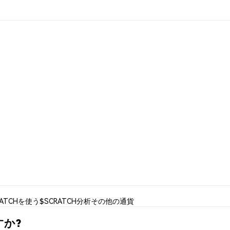
RATCHを使う
$SCRATCH分析
その他の通貨
すか?