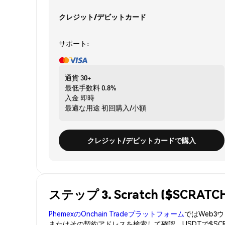
クレジット/デビットカード
サポート:
通貨
30+
最低手数料
0.8%
入金
即時
最適な用途
初回購入/小額
クレジット/デビットカードで購入
ステップ 3. Scratch ($SCR
PhemexのOnchain Tradeプラットフォーム
ではWeb
またはその契約アドレスを検索して確認。USDTで$SC