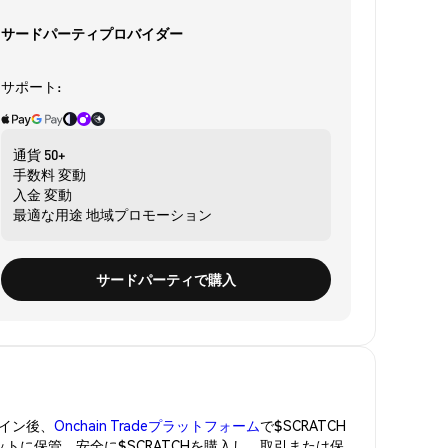
サードパーティプロバイダー
サポート:
通貨
50+
手数料
変動
入金
変動
最適な用途
地域プロモーション
サードパーティで購入
イン後、
Onchain Tradeプラットフォーム
で$SCRATCH
ットに保管。安全に$SCRATCHを購入し、取引または保