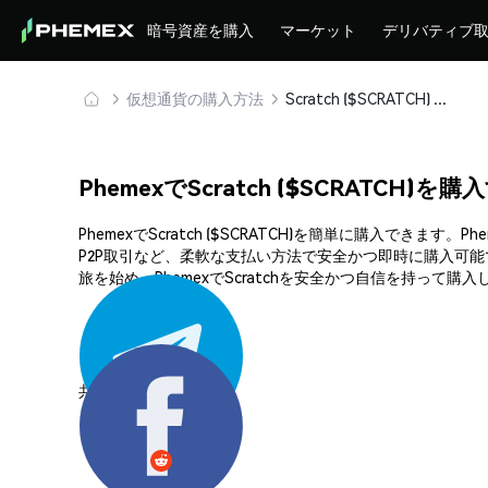
暗号資産を購入
マーケット
デリバティブ
仮想通貨の購入方法
Scratch ($SCRATCH) を安全に購入・保管
PhemexでScratch ($SCRATCH)を
PhemexでScratch ($SCRATCH)を簡単に購入
P2P取引など、柔軟な支払い方法で安全かつ即時に購入可能
旅を始め、PhemexでScratchを安全かつ自信を持って購
共有する: