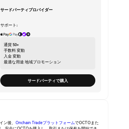
サードパーティプロバイダー
サポート:
通貨
50+
手数料
変動
入金
変動
最適な用途
地域プロモーション
サードパーティで購入
イン後、
Onchain Tradeプラットフォーム
でOCTOまた
管。安全にOCTOを購入し、取引または保有を開始でき