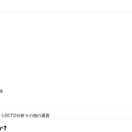
価格
使う
OCTO分析
その他の通貨
か?