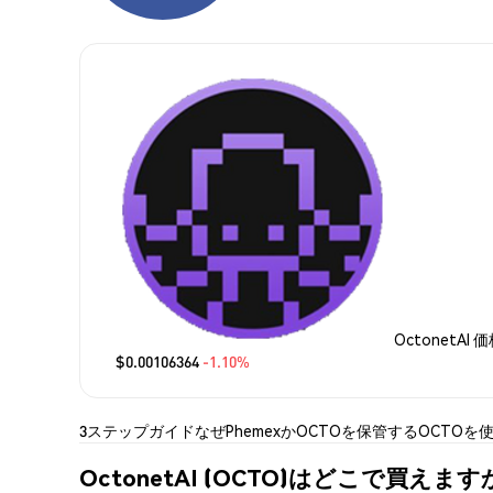
OctonetAI 
$0.00106364
-1.10%
3ステップガイド
なぜPhemexか
OCTOを保管する
OCTOを
OctonetAI (OCTO)はどこで買えます