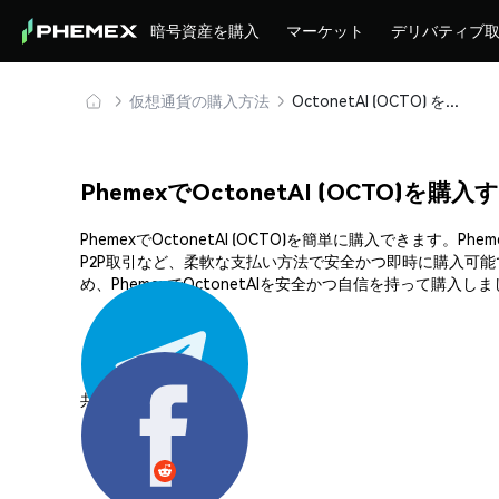
暗号資産を購入
マーケット
デリバティブ
仮想通貨の購入方法
OctonetAI (OCTO) を安全に購入・保管
PhemexでOctonetAI (OCTO)を購
PhemexでOctonetAI (OCTO)を簡単に購入で
P2P取引など、柔軟な支払い方法で安全かつ即時に購入可
め、PhemexでOctonetAIを安全かつ自信を持って購入し
共有する: