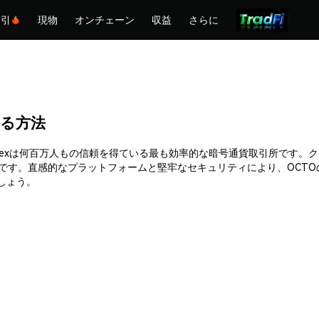
取引
現物
オンチェーン
収益
さらに
入する方法
きます。Phemexは何百万人もの信頼を得ている最も効率的な暗号通貨取引所
能です。直感的なプラットフォームと堅牢なセキュリティにより、OCT
ましょう。