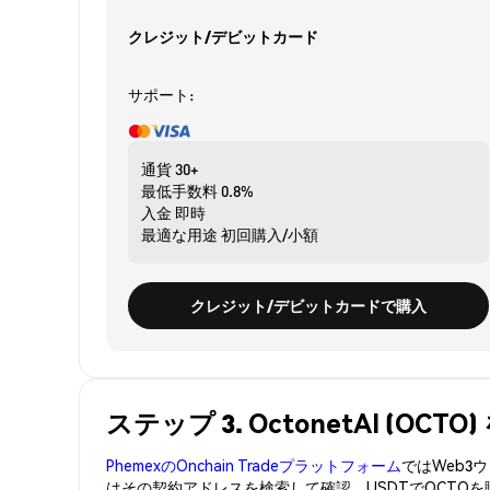
クレジット/デビットカード
サポート:
通貨
30+
最低手数料
0.8%
入金
即時
最適な用途
初回購入/小額
クレジット/デビットカードで購入
ステップ 3. OctonetAI (OC
PhemexのOnchain Tradeプラットフォーム
ではWeb
はその契約アドレスを検索して確認。USDTでOCTO