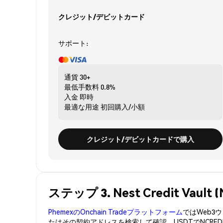
クレジット/デビットカード
サポート:
通貨
30+
最低手数料
0.8%
入金
即時
最適な用途
初回購入/小額
クレジット/デビットカードで購入
ステップ 3. Nest Credit Vau
PhemexのOnchain Tradeプラットフォーム
ではWeb
たはその契約アドレスを検索して確認。USDTでNCRE