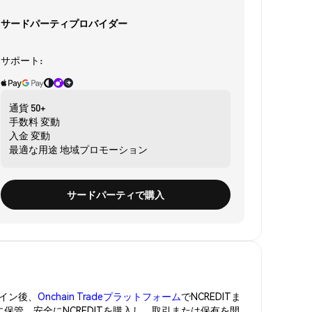
サードパーティプロバイダー
サポート:
通貨
50+
手数料
変動
入金
変動
最適な用途
地域プロモーション
サードパーティで購入
イン後、
Onchain Tradeプラットフォーム
でNCREDITま
に保管。安全にNCREDITを購入し、取引または保有を開