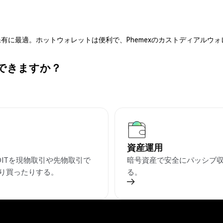
有に最適。ホットウォレットは便利で、Phemexのカストディアルウ
ができますか？
資産運用
EDITを現物取引や先物取引で
暗号資産で安全にパッシブ
り買ったりする。
る。