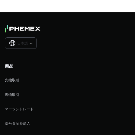
日本語

商品
先物取引
現物取引
マージントレード
暗号資産を購入