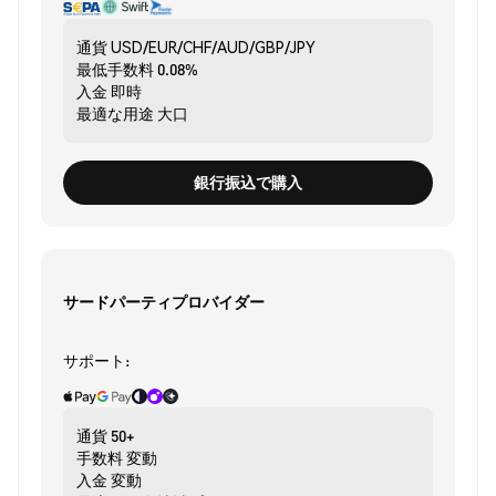
通貨
USD/EUR/CHF/AUD/GBP/JPY
最低手数料
0.08%
入金
即時
最適な用途
大口
銀行振込で購入
サードパーティプロバイダー
サポート:
通貨
50+
手数料
変動
入金
変動