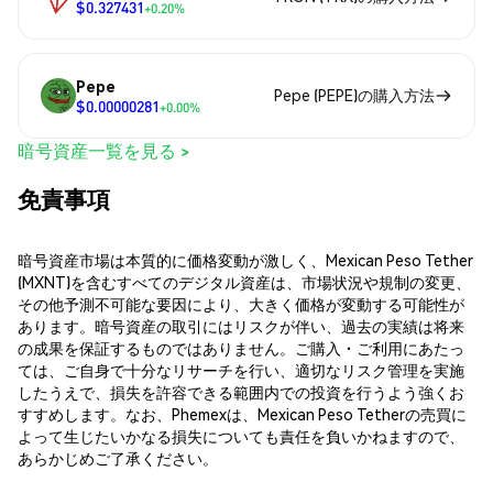
$0.327431
+0.20%
Pepe
Pepe (PEPE)の購入方法
$0.00000281
+0.00%
暗号資産一覧を見る >
免責事項
暗号資産市場は本質的に価格変動が激しく、Mexican Peso Tether
(MXNT)を含むすべてのデジタル資産は、市場状況や規制の変更、
その他予測不可能な要因により、大きく価格が変動する可能性が
あります。暗号資産の取引にはリスクが伴い、過去の実績は将来
の成果を保証するものではありません。ご購入・ご利用にあたっ
ては、ご自身で十分なリサーチを行い、適切なリスク管理を実施
したうえで、損失を許容できる範囲内での投資を行うよう強くお
すすめします。なお、Phemexは、Mexican Peso Tetherの売買に
よって生じたいかなる損失についても責任を負いかねますので、
あらかじめご了承ください。