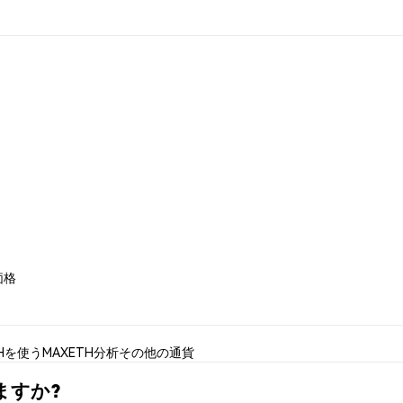
 価格
THを使う
MAXETH分析
その他の通貨
えますか?