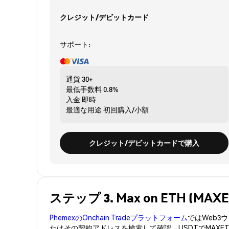
クレジット/デビットカード
サポート:
通貨
30+
最低手数料
0.8%
入金
即時
最適な用途
初回購入/小額
クレジット/デビットカードで購入
ステップ 3. Max on ETH (M
PhemexのOnchain Tradeプラットフォーム
ではWeb
たはその契約アドレスを検索して確認。USDTでMAXE