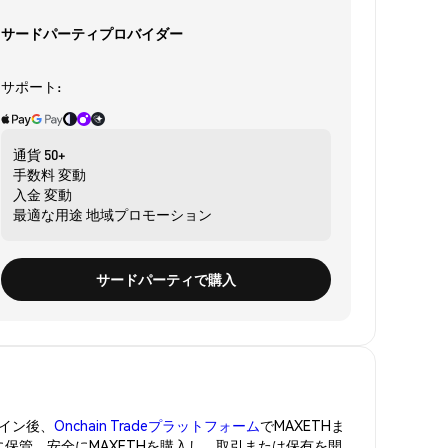
サードパーティプロバイダー
サポート:
通貨
50+
手数料
変動
入金
変動
最適な用途
地域プロモーション
サードパーティで購入
イン後、
Onchain Tradeプラットフォーム
でMAXETHま
に保管。安全にMAXETHを購入し、取引または保有を開