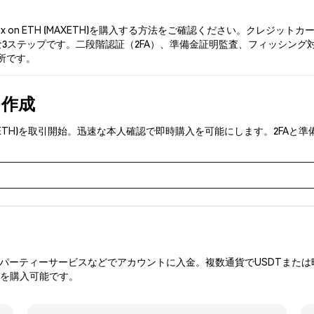
x on ETH (MAXETH)を購入する方法をご確認ください。クレジ
ステップです。二段階認証（2FA）、準備金証明監査、フィッシング対策によ
場所です。
を作成
H (MAXETH)を取引開始。迅速な本人確認で即時購入を可能にします。2
ーティーサービスなどでアカウントに入金。複数通貨でUSDTまたは暗
Hを購入可能です。