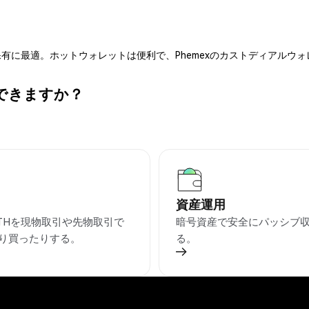
有に最適。ホットウォレットは便利で、Phemexのカストディアルウ
ができますか？
資産運用
ETHを現物取引や先物取引で
暗号資産で安全にパッシブ
り買ったりする。
る。