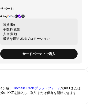
サポート:
通貨
50+
手数料
変動
入金
変動
最適な用途
地域プロモーション
サードパーティで購入
イン後、
Onchain Tradeプラットフォーム
でKKTまたは
安全にKKTを購入し、取引または保有を開始できます。