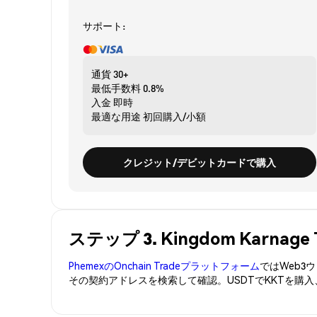
サポート:
通貨
30+
最低手数料
0.8%
入金
即時
最適な用途
初回購入/小額
クレジット/デビットカードで購入
ステップ 3. Kingdom Karnag
PhemexのOnchain Tradeプラットフォーム
ではWeb
その契約アドレスを検索して確認。USDTでKKTを購