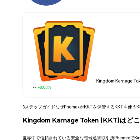
Kingdom Karnage T
--
+0.00%
3ステップガイド
なぜPhemexか
KKTを保管する
KKTを使う
Kingdom Karnage Token (KKT
世界中で信頼されている安全な暗号通貨取引所PhemexでKin