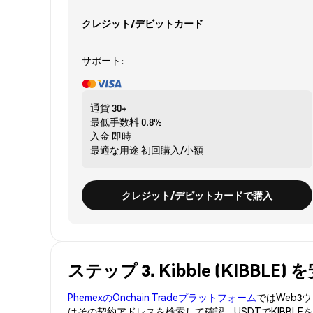
クレジット/デビットカード
サポート:
通貨
30+
最低手数料
0.8%
入金
即時
最適な用途
初回購入/小額
クレジット/デビットカードで購入
ステップ 3. Kibble (KIBBL
PhemexのOnchain Tradeプラットフォーム
ではWeb
はその契約アドレスを検索して確認。USDTでKIBBL