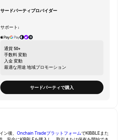
サードパーティプロバイダー
サポート:
通貨
50+
手数料
変動
入金
変動
最適な用途
地域プロモーション
サードパーティで購入
イン後、
Onchain Tradeプラットフォーム
でKIBBLEまた
管。安全にKIBBLEを購入し、取引または保有を開始でき