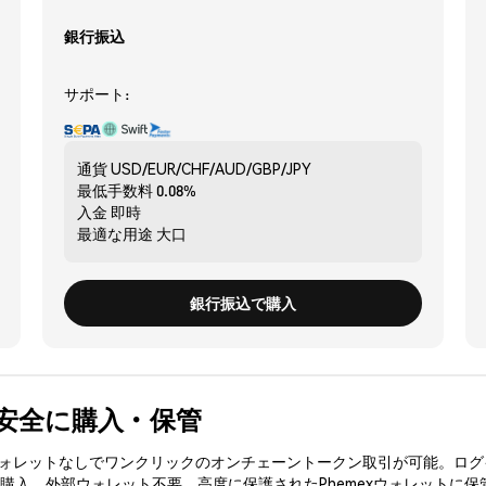
銀行振込
サポート:
通貨
USD/EUR/CHF/AUD/GBP/JPY
最低手数料
0.08%
入金
即時
最適な用途
大口
銀行振込で購入
E) を安全に購入・保管
3ウォレットなしでワンクリックのオンチェーントークン取引が可能。ログ
Eを購入、外部ウォレット不要。高度に保護されたPhemexウォレットに保