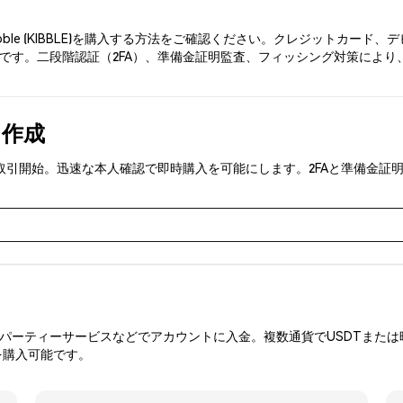
bble (KIBBLE)を購入する方法をご確認ください。クレジットカー
です。二段階認証（2FA）、準備金証明監査、フィッシング対策により、P
を作成
IBBLE)を取引開始。迅速な本人確認で即時購入を可能にします。2FAと準
ーティーサービスなどでアカウントに入金。複数通貨でUSDTまたは暗
を購入可能です。