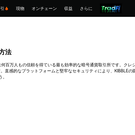
取引
現物
オンチェーン
収益
さらに
る方法
す。Phemexは何百万人もの信頼を得ている最も効率的な暗号通貨取引所です
。直感的なプラットフォームと堅牢なセキュリティにより、KIBBLE
う。