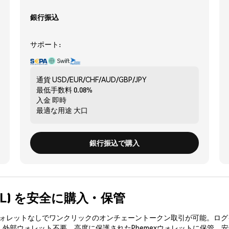
銀行振込
サポート:
通貨
USD/EUR/CHF/AUD/GBP/JPY
最低手数料
0.08%
入金
即時
最適な用途
大口
銀行振込で購入
l (JKL) を安全に購入・保管
3ウォレットなしでワンクリックのオンチェーントークン取引が可能。ログ
、外部ウォレット不要。高度に保護されたPhemexウォレットに保管。