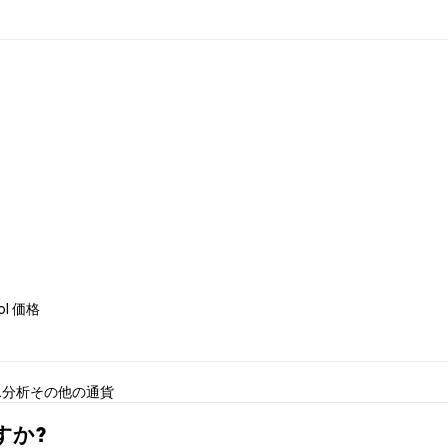
col 価格
L分析
その他の通貨
ますか?