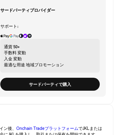
サードパーティプロバイダー
サポート:
通貨
50+
手数料
変動
入金
変動
最適な用途
地域プロモーション
サードパーティで購入
イン後、
Onchain Tradeプラットフォーム
でJKLまたは
安全にJKLを購入し、取引または保有を開始できます。