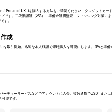
kal Protocol (JKL)を購入する方法をご確認ください。クレジ
す。二段階認証（2FA）、準備金証明監査、フィッシング対策により、Phem
場所です。
を作成
tocol (JKL)を取引開始。迅速な本人確認で即時購入を可能にします。2
ーティーサービスなどでアカウントに入金。複数通貨でUSDTまたは暗
入可能です。