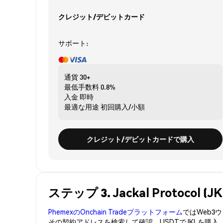
クレジット/デビットカード
サポート:
通貨
30+
最低手数料
0.8%
入金
即時
最適な用途
初回購入/小額
クレジット/デビットカードで購入
ステップ 3. Jackal Protoco
PhemexのOnchain Tradeプラットフォーム
ではWeb
その契約アドレスを検索して確認。USDTでJKLを購入