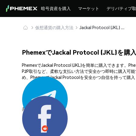
暗号資産を購入
マーケット
デリバティブ
仮想通貨の購入方法
Jackal Protocol (JKL) を安全に購入・保管
PhemexでJackal Protocol (JKL)
PhemexでJackal Protocol (JKL)を簡単
P2P取引など、柔軟な支払い方法で安全かつ即時に購入可
め、PhemexでJackal Protocolを安全かつ自信を持って
共有する: