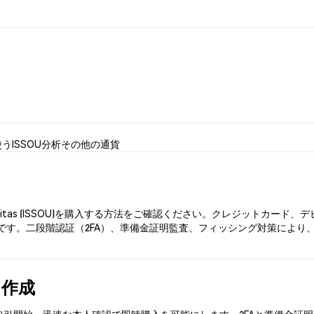
使う
ISSOU分析
その他の通貨
sitas (ISSOU)を購入する方法をご確認ください。クレジットカー
す。二段階認証（2FA）、準備金証明監査、フィッシング対策により、Ph
を作成
ISSOU)を取引開始。迅速な本人確認で即時購入を可能にします。2FAと準