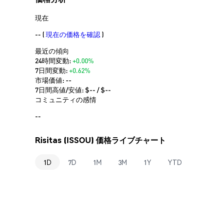
現在
--
(
現在の価格を確認
)
最近の傾向
24時間変動:
+0.00%
7日間変動:
+0.62%
市場価値:
--
7日間高値/安値: $
--
/ $
--
コミュニティの感情
--
Risitas (ISSOU) 価格ライブチャート
1D
7D
1M
3M
1Y
YTD