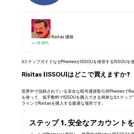
Risitas 価格
--
+0.00%
3ステップガイド
なぜPhemexか
ISSOUを保管する
ISSOUを
Risitas (ISSOU)はどこで買えますか?
世界中で信頼されている安全な暗号通貨取引所PhemexでRi
を使って、低手数料でISSOUを購入できる簡単な3ステップで
ラインでRisitasを購入する最適な場所です。
ステップ 1. 安全なアカウント
メールでPhemexに登録し、世界中でRisitas (