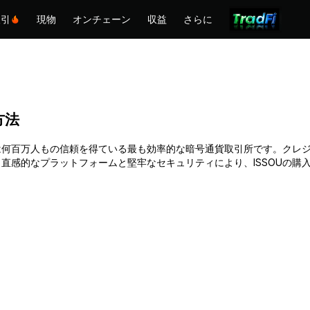
取引
現物
オンチェーン
収益
さらに
る方法
す。Phemexは何百万人もの信頼を得ている最も効率的な暗号通貨取引所です
直感的なプラットフォームと堅牢なセキュリティにより、ISSOUの購