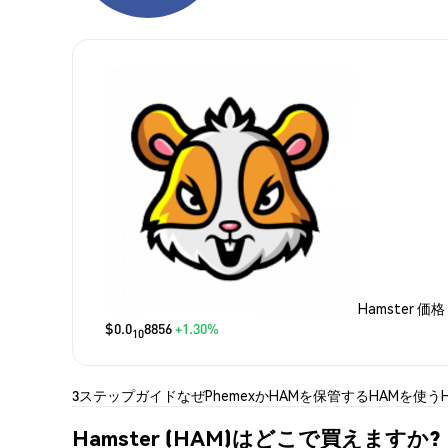
Hamster 価格
$0.0
8856
+1.30%
10
3ステップガイド
なぜPhemexか
HAMを保管する
HAMを使う
Hamster (HAM)はどこで買えますか?