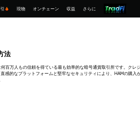
取引
現物
オンチェーン
収益
さらに
る方法
。Phemexは何百万人もの信頼を得ている最も効率的な暗号通貨取引所です。
直感的なプラットフォームと堅牢なセキュリティにより、HAMの購入
。