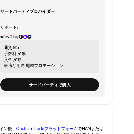
サードパーティプロバイダー
サポート:
通貨
50+
手数料
変動
入金
変動
最適な用途
地域プロモーション
サードパーティで購入
イン後、
Onchain Tradeプラットフォーム
でHAMまたは