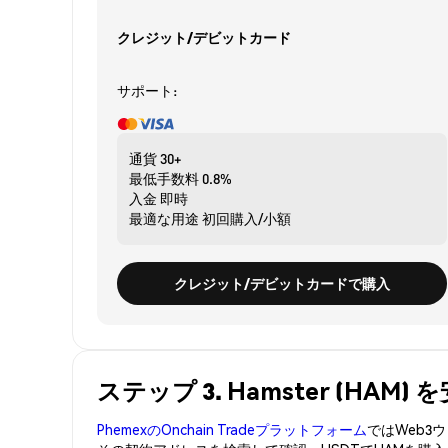
クレジット/デビットカード
サポート:
通貨
30+
最低手数料
0.8%
入金
即時
最適な用途
初回購入/小額
クレジット/デビットカードで購入
ステップ 3. Hamster (HAM
PhemexのOnchain Tradeプラットフォーム
ではWeb