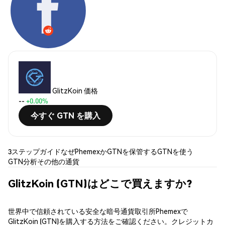
GlitzKoin 価格
--
+0.00%
今すぐ GTN を購入
3ステップガイド
なぜPhemexか
GTNを保管する
GTNを使う
GTN分析
その他の通貨
GlitzKoin (GTN)はどこで買えますか?
世界中で信頼されている安全な暗号通貨取引所Phemexで
GlitzKoin (GTN)を購入する方法をご確認ください。クレジットカ