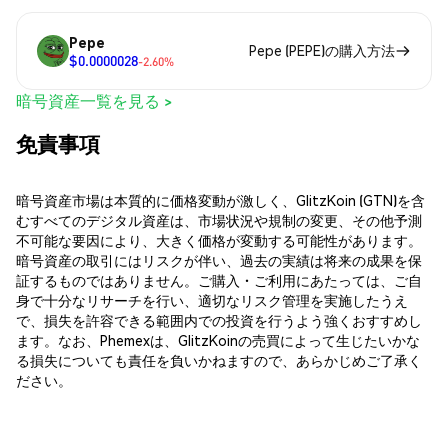
Pepe
Pepe (PEPE)の購入方法
$0.0000028
-2.60%
暗号資産一覧を見る >
免責事項
暗号資産市場は本質的に価格変動が激しく、GlitzKoin (GTN)を含
むすべてのデジタル資産は、市場状況や規制の変更、その他予測
不可能な要因により、大きく価格が変動する可能性があります。
暗号資産の取引にはリスクが伴い、過去の実績は将来の成果を保
証するものではありません。ご購入・ご利用にあたっては、ご自
身で十分なリサーチを行い、適切なリスク管理を実施したうえ
で、損失を許容できる範囲内での投資を行うよう強くおすすめし
ます。なお、Phemexは、GlitzKoinの売買によって生じたいかな
る損失についても責任を負いかねますので、あらかじめご了承く
ださい。