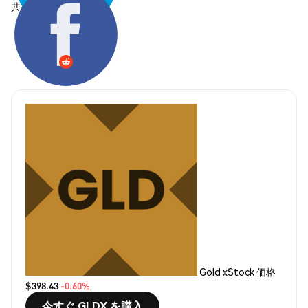
共有する:
Gold xStock 価格
$398.43
-0.60%
今すぐ GLDX を購入