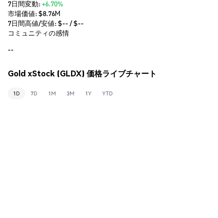
7日間変動:
+6.70%
市場価値:
$8.76M
7日間高値/安値: $
--
/ $
--
コミュニティの感情
--
Gold xStock (GLDX) 価格ライブチャート
1D
7D
1M
3M
1Y
YTD