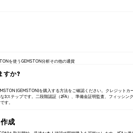
STONを使う
GEMSTON分析
その他の通貨
えますか?
EMSTON (GEMSTON)を購入する方法をご確認ください。クレジ
な3ステップです。二段階認証（2FA）、準備金証明監査、フィッシング対
所です。
を作成
GEMSTON)を取引開始。迅速な本人確認で即時購入を可能にします。2F