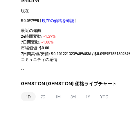
現在
$0.097998
(
現在の価格を確認
)
最近の傾向
24時間変動:
-1.29%
7日間変動:
-1.00%
市場価値:
$0.00
7日間高値/安値: $
0.10122132394896836
/ $
0.09595785180269
コミュニティの感情
--
GEMSTON (GEMSTON) 価格ライブチャート
1D
7D
1M
3M
1Y
YTD