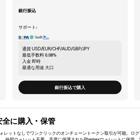
銀行振込
サポート:
通貨
USD/EUR/CHF/AUD/GBP/JPY
最低手数料
0.08%
入金
即時
最適な用途
大口
銀行振込で購入
) を安全に購入・保管
3ウォレットなしでワンクリックのオンチェーントークン取引が可能。ログ
入、外部ウォレット不要。高度に保護されたPhemexウォレットに保管