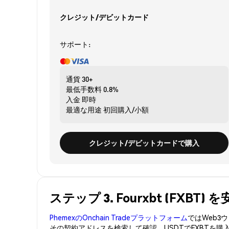
クレジット/デビットカード
サポート:
通貨
30+
最低手数料
0.8%
入金
即時
最適な用途
初回購入/小額
クレジット/デビットカードで購入
ステップ 3. Fourxbt (FXBT
PhemexのOnchain Tradeプラットフォーム
ではWeb
その契約アドレスを検索して確認。USDTでFXBTを購