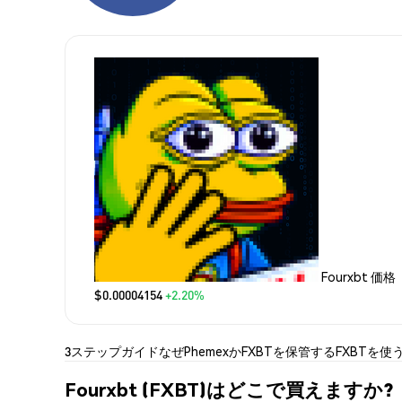
Fourxbt 価格
$0.00004154
+2.20%
3ステップガイド
なぜPhemexか
FXBTを保管する
FXBTを使
Fourxbt (FXBT)はどこで買えますか?