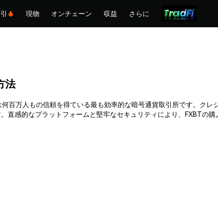
取引
現物
オンチェーン
収益
さらに
る方法
。Phemexは何百万人もの信頼を得ている最も効率的な暗号通貨取引所です。
。直感的なプラットフォームと堅牢なセキュリティにより、FXBTの
。