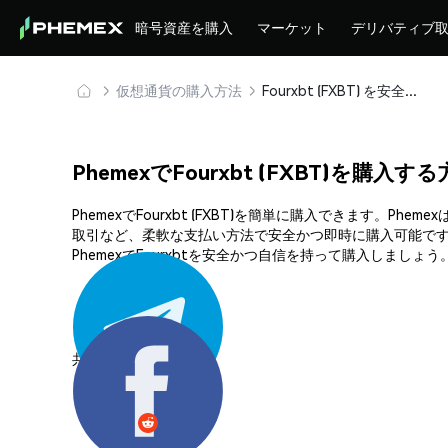
暗号資産を購入
マーケット
デリバティブ
仮想通貨の購入方法
Fourxbt (FXBT) を安全に購入・保管
PhemexでFourxbt (FXBT)を購入す
PhemexでFourxbt (FXBT)を簡単に購入できます
取引など、柔軟な支払い方法で安全かつ即時に購入可能です
PhemexでFourxbtを安全かつ自信を持って購入しましょう
共有する: