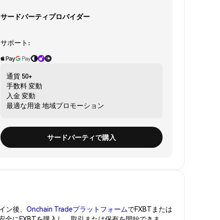
サードパーティプロバイダー
サポート:
通貨
50+
手数料
変動
入金
変動
最適な用途
地域プロモーション
サードパーティで購入
イン後、
Onchain Tradeプラットフォーム
でFXBTまたは
。安全にFXBTを購入し、取引または保有を開始できま