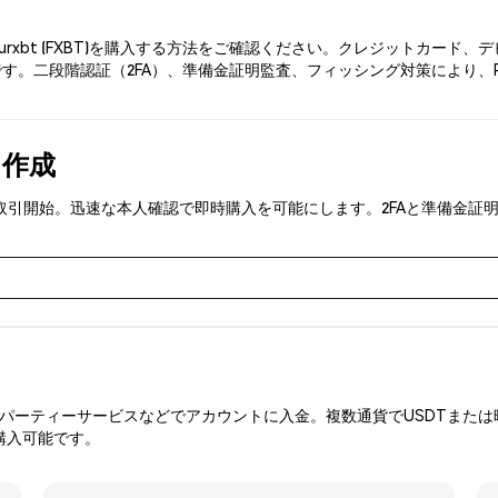
ourxbt (FXBT)を購入する方法をご確認ください。クレジットカー
す。二段階認証（2FA）、準備金証明監査、フィッシング対策により、Phe
を作成
FXBT)を取引開始。迅速な本人確認で即時購入を可能にします。2FAと準
ーティーサービスなどでアカウントに入金。複数通貨でUSDTまたは暗
購入可能です。