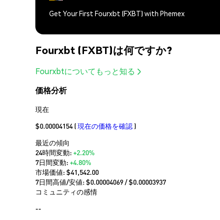
Get Your First Fourxbt (FXBT) with Phemex
Fourxbt (FXBT)は何ですか?
Fourxbtについてもっと知る
価格分析
現在
$0.00004154
(
現在の価格を確認
)
最近の傾向
24時間変動:
+2.20%
7日間変動:
+4.80%
市場価値:
$41,542.00
7日間高値/安値: $
0.00004069
/ $
0.00003937
コミュニティの感情
--