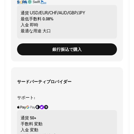
通貨
USD/EUR/CHF/AUD/GBP/JPY
最低手数料
0.08%
入金
即時
最適な用途
大口
銀行振込で購入
サードパーティプロバイダー
サポート:
通貨
50+
手数料
変動
入金
変動