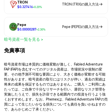
TRON
TRON (TRX)の購入方法
$0.327416
+0.20%
Pepe
Pepe (PEPE)の購入方法
$0.00000287
+2.30%
暗号資産一覧を見る >
免責事項
暗号資産市場は本質的に価格変動が激しく、Fabled Adventure
FAP (FAP)を含むすべてのデジタル資産は、市場状況や規制の変
更、その他予測不可能な要因により、大きく価格が変動する可能
性があります。暗号資産の取引にはリスクが伴い、過去の実績は
将来の成果を保証するものではありません。ご購入・ご利用にあ
たっては、ご自身で十分なリサーチを行い、適切なリスク管理を
実施したうえで、損失を許容できる範囲内での投資を行うよう強
くおすすめします。なお、Phemexは、Fabled Adventure FAPの売
買によって生じたいかなる損失についても責任を負いかねますの
で、あらかじめご了承ください。