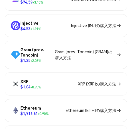
$74.59
+3.10%
Injective
Injective (INJ)の購入方法
$4.53
+1.91%
Gram (prev.
Gram (prev. Toncoin) (GRAM)の
Toncoin)
購入方法
$1.35
+2.08%
XRP
XRP (XRP)の購入方法
$1.04
+0.90%
Ethereum
Ethereum (ETH)の購入方法
$1,916.61
+0.90%