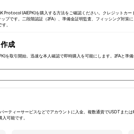
K Protocol (AIEPK)を購入する方法をご確認ください。クレジ
プです。二段階認証（2FA）、準備金証明監査、フィッシング対策により、Ph
所です。
を作成
col (AIEPK)を取引開始。迅速な本人確認で即時購入を可能にします。2
ーティーサービスなどでアカウントに入金。複数通貨でUSDTまたは暗
を購入可能です。