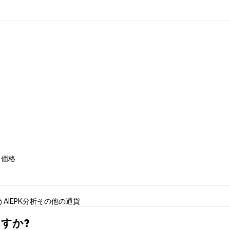
l 価格
う
AIEPK分析
その他の通貨
えますか?