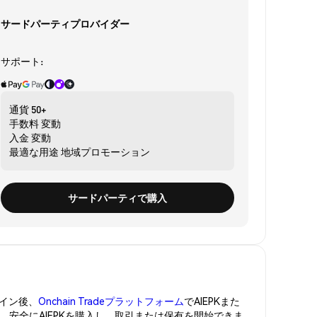
サードパーティプロバイダー
サポート:
通貨
50+
手数料
変動
入金
変動
最適な用途
地域プロモーション
サードパーティで購入
イン後、
Onchain Tradeプラットフォーム
でAIEPKまた
管。安全にAIEPKを購入し、取引または保有を開始できま