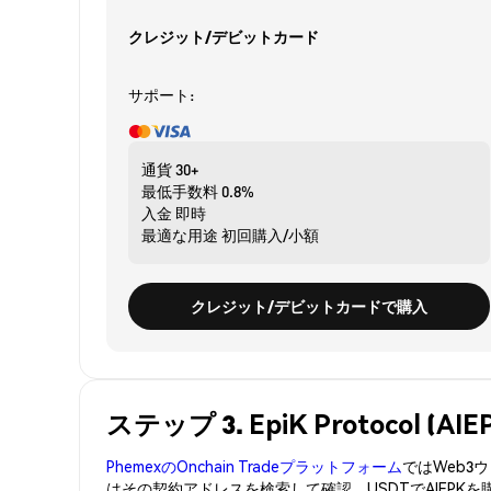
クレジット/デビットカード
サポート:
通貨
30+
最低手数料
0.8%
入金
即時
最適な用途
初回購入/小額
クレジット/デビットカードで購入
ステップ 3. EpiK Protocol 
PhemexのOnchain Tradeプラットフォーム
ではWeb
はその契約アドレスを検索して確認。USDTでAIEPK