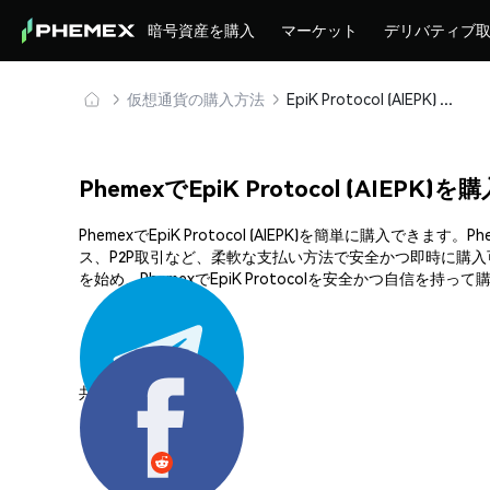
暗号資産を購入
マーケット
デリバティブ
仮想通貨の購入方法
EpiK Protocol (AIEPK) を安全に購入・保管
PhemexでEpiK Protocol (AIEPK
PhemexでEpiK Protocol (AIEPK)を簡単に
ス、P2P取引など、柔軟な支払い方法で安全かつ即時に購入
を始め、PhemexでEpiK Protocolを安全かつ自信を持っ
共有する: