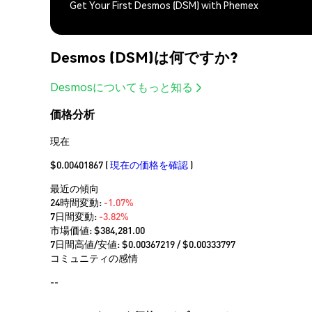
Get Your First Desmos (DSM) with Phemex
Desmos (DSM)は何ですか?
Desmosについてもっと知る
価格分析
現在
$0.00401867
(
現在の価格を確認
)
最近の傾向
24時間変動:
-1.07%
7日間変動:
-3.82%
市場価値:
$384,281.00
7日間高値/安値: $
0.00367219
/ $
0.00333797
コミュニティの感情
--