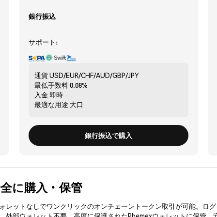
銀行振込
サポート:
通貨
USD/EUR/CHF/AUD/GBP/JPY
最低手数料
0.08%
入金
即時
最適な用途
大口
銀行振込で購入
 を安全に購入・保管
3ウォレットなしでワンクリックのオンチェーントークン取引が可能。ログ
入、外部ウォレット不要。高度に保護されたPhemexウォレットに保管