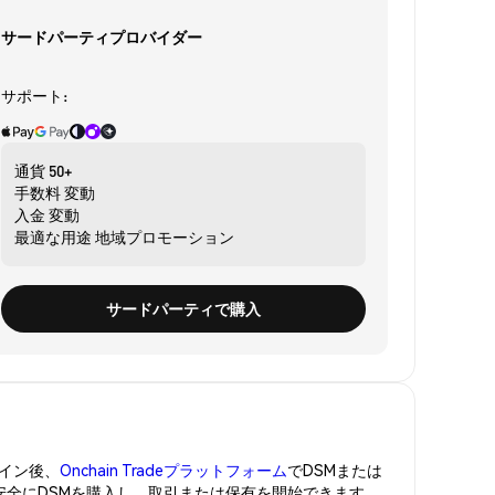
サードパーティプロバイダー
サポート:
通貨
50+
手数料
変動
入金
変動
最適な用途
地域プロモーション
サードパーティで購入
イン後、
Onchain Tradeプラットフォーム
でDSMまたは
。安全にDSMを購入し、取引または保有を開始できます。