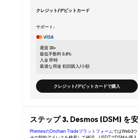
クレジット/デビットカード
サポート:
通貨
30+
最低手数料
0.8%
入金
即時
最適な用途
初回購入/小額
クレジット/デビットカードで購入
ステップ 3. Desmos (DSM)
PhemexのOnchain Tradeプラットフォーム
ではWeb
その契約アドレスを検索して確認。USDTでDSMを購