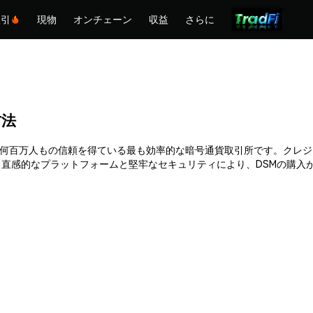
取引
現物
オンチェーン
収益
さらに
方法
Phemexは何百万人もの信頼を得ている最も効率的な暗号通貨取引所です。
直感的なプラットフォームと堅牢なセキュリティにより、DSMの購入
。