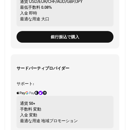
通貨
USD/EUR/CHF/AUD/GBP/JPY
最低手数料
0.08%
入金
即時
最適な用途
大口
銀行振込で購入
サードパーティプロバイダー
サポート:
通貨
50+
手数料
変動
入金
変動
最適な用途
地域プロモーション