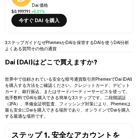
Dai 価格
$0.999791
+0.01%
今すぐ DAI を購入
3ステップガイド
なぜPhemexか
DAIを保管する
DAIを使う
DAI分析
よくある質問
その他の通貨
Dai (DAI)はどこで買えますか?
世界中で信頼されている安全な暗号通貨取引所PhemexでDai (DAI)
を購入する方法をご確認ください。クレジットカード、デビット
カード、銀行振込、またはサードパーティーサービスを使って、
低手数料でDAIを購入できる簡単な3ステップです。二段階認証
（2FA）、準備金証明監査、フィッシング対策により、Phemexは
最も安全にDaiを購入できる場所であり、オンラインでDaiを購入
する最適な場所です。
ステップ 1. 安全なアカウントを