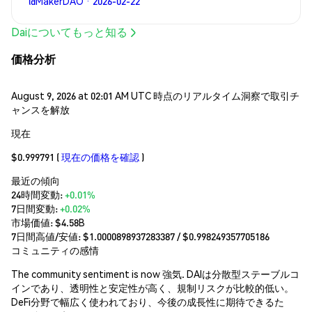
@MakerDAO · 2026-02-22
Daiについてもっと知る
価格分析
August 9, 2026 at 02:01 AM UTC 時点のリアルタイム洞察で取引チ
ャンスを解放
現在
$0.999791
(
現在の価格を確認
)
最近の傾向
24時間変動:
+0.01%
7日間変動:
+0.02%
市場価値:
$4.58B
7日間高値/安値: $
1.0000898937283387
/ $
0.998249357705186
コミュニティの感情
The community sentiment is now 強気. DAIは分散型ステーブルコ
インであり、透明性と安定性が高く、規制リスクが比較的低い。
DeFi分野で幅広く使われており、今後の成長性に期待できるた