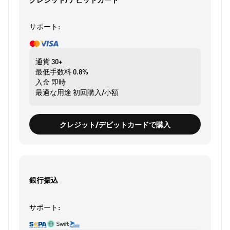
サポート:
通貨
30+
最低手数料
0.8%
入金
即時
最適な用途
初回購入/小額
クレジット/デビットカードで購入
銀行振込
サポート: