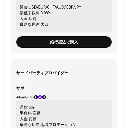
通貨
USD/EUR/CHF/AUD/GBP/JPY
最低手数料
0.08%
入金
即時
最適な用途
大口
銀行振込で購入
サードパーティプロバイダー
サポート:
通貨
50+
手数料
変動
入金
変動
最適な用途
地域プロモーション