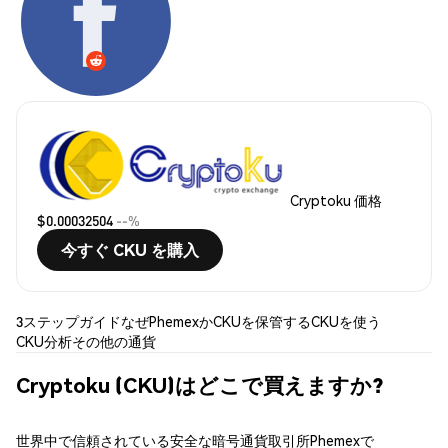
Cryptoku 価格
$0.00032504
--%
今すぐ CKU を購入
3ステップガイド
なぜPhemexか
CKUを保管する
CKUを使う
CKU分析
その他の通貨
Cryptoku (CKU)はどこで買えますか?
世界中で信頼されている安全な暗号通貨取引所Phemexで